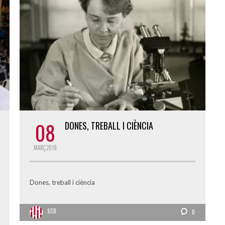
08
DONES, TREBALL I CIÈNCIA
MARÇ
2018
Dones, treball i ciència
SCB
0