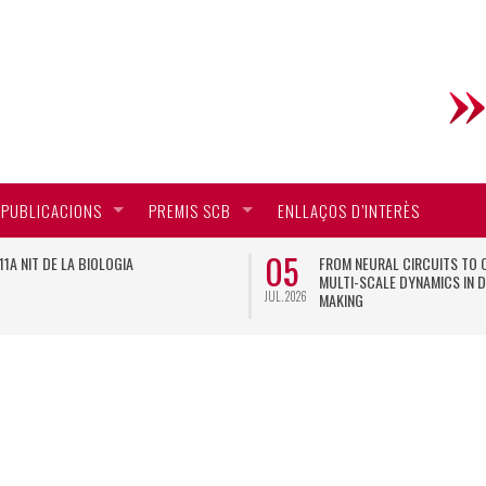
PUBLICACIONS
PREMIS SCB
ENLLAÇOS D’INTERÈS
05
11A NIT DE LA BIOLOGIA
FROM NEURAL CIRCUITS TO 
MULTI-SCALE DYNAMICS IN D
JUL. 2026
MAKING