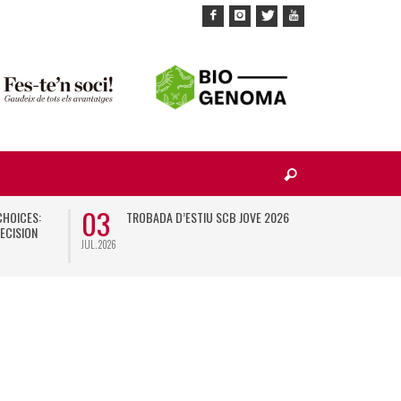
03
10
CHOICES:
TROBADA D’ESTIU SCB JOVE 2026
X
ECISION
JUL. 2026
NOV. 2026