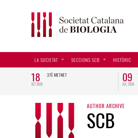
LA SOCIETAT
SECCIONS SCB
HISTÒRIC
18
09
CTORAL EN
37È METNET
SET. 2026
JUL. 2026
AUTHOR ARCHIVE
SCB