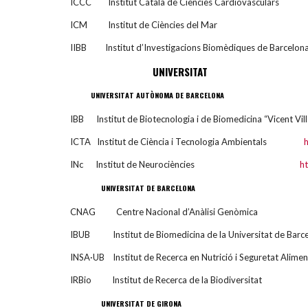
ICCC Institut Català de Ciències Cardiovascu
ICM Institut de Ciències del M
IIBB Institut d’Investigacions Biomèdiques de Barce
UNIVERSITAT
UNIVERSITAT AUTÒNOMA DE BARCELONA
IBB Institut de Biotecnologia i de Biomedicina “Vicent Vi
ICTA Institut de Ciència i Tecnologia Ambientals
h
INc Institut de Neurociències
ht
UNIVERSITAT DE BARCELONA
CNAG Centre Nacional d’Anàlisi Genò
IBUB Institut de Biomedicina de la Universitat de Bar
INSA·UB Institut de Recerca en Nutrició i Seguretat Alim
IRBio Institut de Recerca de la Biodiver
UNIVERSITAT DE GIRONA