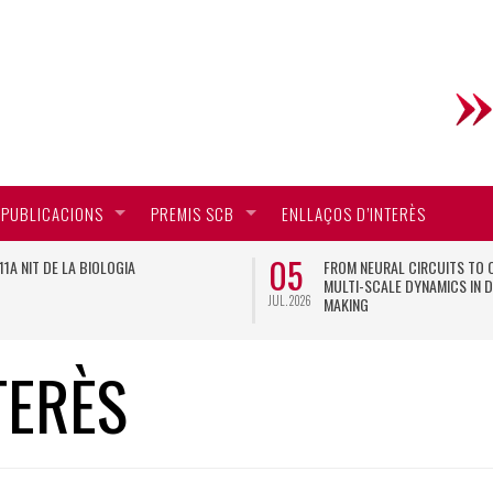
PUBLICACIONS
PREMIS SCB
ENLLAÇOS D’INTERÈS
05
11A NIT DE LA BIOLOGIA
FROM NEURAL CIRCUITS TO 
MULTI-SCALE DYNAMICS IN D
JUL. 2026
MAKING
TERÈS