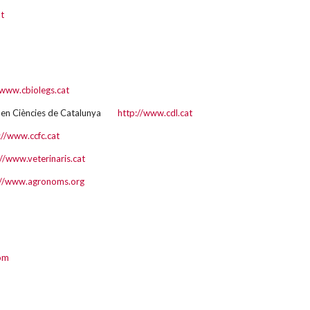
at
/www.cbiolegs.cat
res i en Ciències de Catalunya
http://www.cdl.cat
://www.ccfc.cat
://www.veterinaris.cat
://www.agronoms.org
com