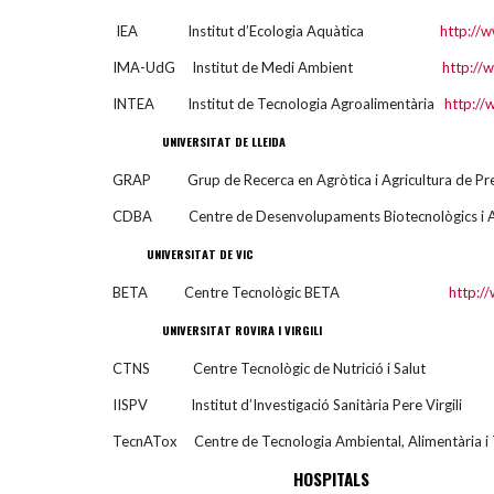
IEA Institut d’Ecologia Aquàtica
http://
IMA-UdG Institut de Medi Ambient
http://
INTEA Institut de Tecnologia Agroalimentària
http://
UNIVERSITAT DE LLEIDA
GRAP Grup de Recerca en Agròtica i Agricultur
CDBA Centre de Desenvolupaments Biotecnològics i 
UNIVERSITAT DE VIC
BETA Centre Tecnològic BETA
http:/
UNIVERSITAT ROVIRA I VIRGILI
CTNS Centre Tecnològic de Nutrició i S
IISPV Institut d’Investigació Sanitària Pere Vir
TecnATox Centre de Tecnologia Ambiental, Alimentària i
HOSPITALS