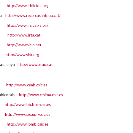
eida
http://www.irblleida.org
Pau
http://www.recercasantpau.cat/
ida
http://www.irsicaixa.org
ària
http://www.irta.cat
gia
http://www.vhio.net
ca
http://www.vhir.org
Catalunya
http://www.xraq.cat
nes
http://www.ceab.csic.es
Ambientals
http://www.cmima.csic.es
na
http://www.ibb.bcn-csic.es
va
http://www.ibe.upf-csic.es
ona
http://www.ibmb.csic.es