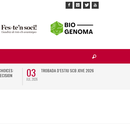
03
10
CHOICES:
TROBADA D’ESTIU SCB JOVE 2026
X
ECISION
JUL. 2026
NOV. 2026