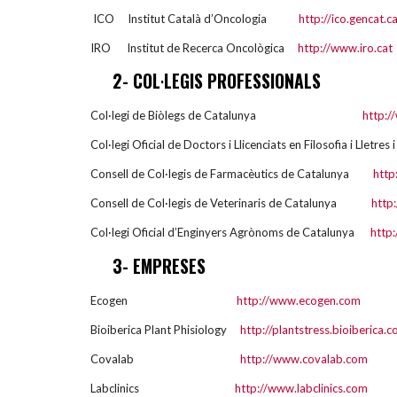
ICO Institut Català d’Oncologia
http://ico.gencat.c
IRO Institut de Recerca Oncològica
http://www.iro.cat
2- COL·LEGIS PROFESSIONALS
Col·legi de Biòlegs de Catalunya
http:/
Col·legi Oficial de Doctors i Llicenciats en Filosofia i Llet
Consell de Col·legis de Farmacèutics de Catalunya
http
Consell de Col·legis de Veterinaris de Catalunya
http
Col·legi Oficial d’Enginyers Agrònoms de Catalunya
http
3- EMPRESES
Ecogen
http://www.ecogen.com
Bioiberica Plant Phisiology
http://plantstress.bioiberica.
Covalab
http://www.covalab.com
Labclinics
http://www.labclinics.com