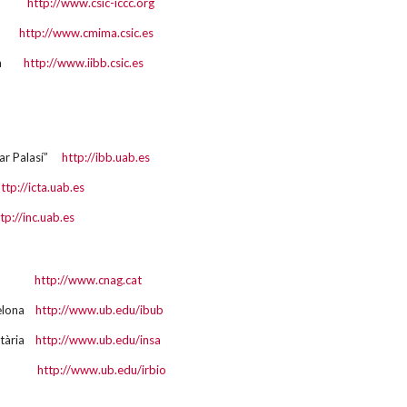
lars
http://www.csic-iccc.org
ar
http://www.cmima.csic.es
lona
http://www.iibb.csic.es
llar Palasí”
http://ibb.uab.es
ttp://icta.uab.es
tp://inc.uab.es
mica
http://www.cnag.cat
celona
http://www.ub.edu/ibub
entària
http://www.ub.edu/insa
sitat
http://www.ub.edu/irbio