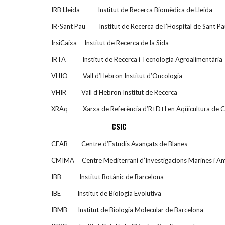
IRB Lleida Institut de Recerca Biomèdica de Ll
IR-Sant Pau Institut de Recerca de l’Hospital de Sant 
IrsiCaixa Institut de Recerca de la S
IRTA Institut de Recerca i Tecnologia Agroaliment
VHIO Vall d’Hebron Institut d’Oncolo
VHIR Vall d’Hebron Institut de Recer
XRAq Xarxa de Referència d’R+D+I en Aqüicultura de 
CSIC
CEAB Centre d’Estudis Avançats de Bla
CMIMA Centre Mediterrani d’Investigacions Marines i 
IBB Institut Botànic de Barcelo
IBE Institut de Biologia Evoluti
IBMB Institut de Biologia Molecular de Barcel