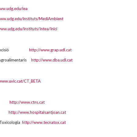
www.udg.edu/iea
www.udg.edu/instituts/MediAmbient
www.udg.edu/instituts/Intea/Inici
a de Precisió
http://www.grap.udl.cat
Agroalimentaris
http://www.dba.udl.cat
/www.uvic.cat/CT_BETA
alut
http://www.ctns.cat
gili
http://www.hospitalsantjoan.cat
 Toxicologia
http://www.tecnatox.cat