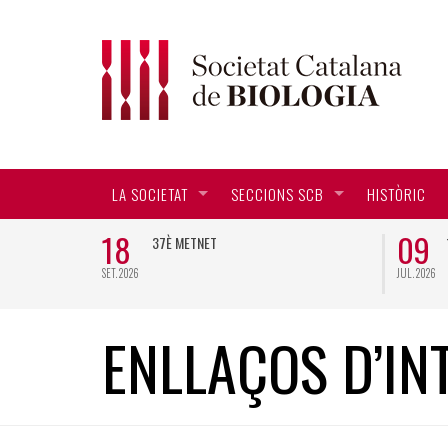
LA SOCIETAT
SECCIONS SCB
HISTÒRIC
18
09
CTORAL EN
37È METNET
SET. 2026
JUL. 2026
ENLLAÇOS D’IN