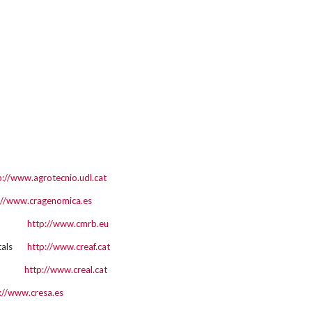
p://www.agrotecnio.udl.cat
://www.cragenomica.es
elona
http://www.cmrb.eu
estals
http://www.creaf.cat
ental
http://www.creal.cat
://www.cresa.es