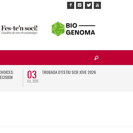
03
10
CHOICES:
TROBADA D’ESTIU SCB JOVE 2026
X
ECISION
JUL. 2026
NOV. 2026