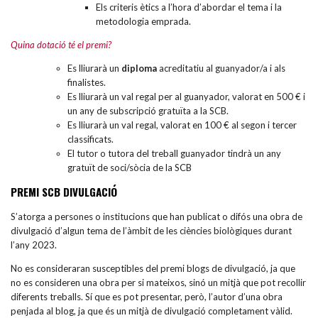
Els criteris ètics a l’hora d’abordar el tema i la
metodologia emprada.
Quina dotació té el premi?
Es lliurarà un
diploma
acreditatiu al guanyador/a i als
finalistes.
Es lliurarà un val regal per al guanyador, valorat en 500 € i
un any de subscripció gratuïta a la SCB.
Es lliurarà un val regal, valorat en 100 € al segon i tercer
classificats.
El tutor o tutora del treball guanyador tindrà un any
gratuït de soci/sòcia de la SCB
PREMI SCB DIVULGACIÓ
S’atorga a persones o institucions que han publicat o difós una obra de
divulgació d’algun tema de l’àmbit de les ciències biològiques durant
l’any 2023.
No es consideraran susceptibles del premi blogs de divulgació, ja que
no es consideren una obra per si mateixos, sinó un mitjà que pot recollir
diferents treballs. Sí que es pot presentar, però, l’autor d’una obra
penjada al blog, ja que és un mitjà de divulgació completament vàlid.