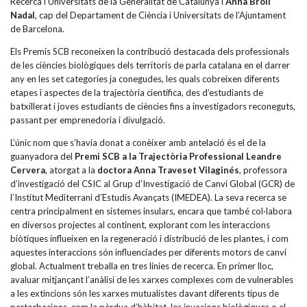
Nadal
, cap del Departament de Ciència i Universitats de l’Ajuntament
de Barcelona.
Els Premis SCB reconeixen la contribució destacada dels professionals
de les ciències biològiques dels territoris de parla catalana en el darrer
any en les set categories ja conegudes, les quals cobreixen diferents
etapes i aspectes de la trajectòria científica, des d’estudiants de
batxillerat i joves estudiants de ciències fins a investigadors reconeguts,
passant per emprenedoria i divulgació.
L’únic nom que s’havia donat a conèixer amb antelació és el de la
guanyadora del
Premi SCB a la Trajectòria Professional Leandre
Cervera
, atorgat a la
doctora Anna Traveset Vilaginés
, professora
d’investigació del CSIC al Grup d’Investigació de Canvi Global (GCR) de
l’Institut Mediterrani d’Estudis Avançats (IMEDEA). La seva recerca se
centra principalment en sistemes insulars, encara que també col·labora
en diversos projectes al continent, explorant com les interaccions
biòtiques influeixen en la regeneració i distribució de les plantes, i com
aquestes interaccions són influenciades per diferents motors de canvi
global. Actualment treballa en tres línies de recerca. En primer lloc,
avaluar mitjançant l’anàlisi de les xarxes complexes com de vulnerables
a les extincions són les xarxes mutualistes davant diferents tipus de
pertorbacions, com la pèrdua d’hàbitat, les invasions biològiques o el