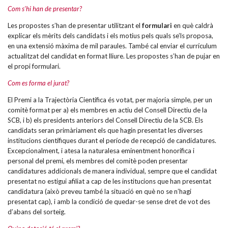
Com s’hi han de presentar?
Les propostes s’han de presentar utilitzant el
formulari
en què caldrà
explicar els mèrits dels candidats i els motius pels quals se’ls proposa,
en una extensió màxima de mil paraules. També cal enviar el currículum
actualitzat del candidat en format lliure. Les propostes s’han de pujar en
el propi formulari.
Com es forma el jurat?
El Premi a la Trajectòria Científica és votat, per majoria simple, per un
comitè format per a) els membres en actiu del Consell Directiu de la
SCB, i b) els presidents anteriors del Consell Directiu de la SCB. Els
candidats seran primàriament els que hagin presentat les diverses
institucions científiques durant el període de recepció de candidatures.
Excepcionalment, i atesa la naturalesa eminentment honorífica i
personal del premi, els membres del comitè poden presentar
candidatures addicionals de manera individual, sempre que el candidat
presentat no estigui afiliat a cap de les institucions que han presentat
candidatura (això preveu també la situació en què no se n’hagi
presentat cap), i amb la condició de quedar-se sense dret de vot des
d’abans del sorteig.
Quina dotació té el premi?