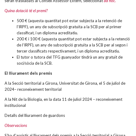
Quina dotació té el premi?
500 € (aquesta quantitat pot estar subjecta a la retenció de
l’IRPF), un any de subscripció gratuïta a la SCB per al primer
classificat, i un diploma acreditatiu.
200 € i 100 € (aquesta quantitat pot estar subjecta a la retenció
de l’IRPF), un any de subscripció gratuïta a la SCB per al segon i
tercer classificats respectivament, i un diploma acreditatiu.
El tutor o tutora del TFG guanyador tindrà un any gratuït de
soci/sòcia de la SCB.
El lliurament dels premis
A la Secció territorial a Girona, Universitat de Girona, el 5 de juliol de
2024– reconeixement territorial
A la Nit de la Biologia, en la data 11 de juliol 2024 – reconeixement
institucional
Detalls del lliurament de guardons
Observacions
S’ha d’assistir al lliurament dels premis a la Secció territorial a Girona,