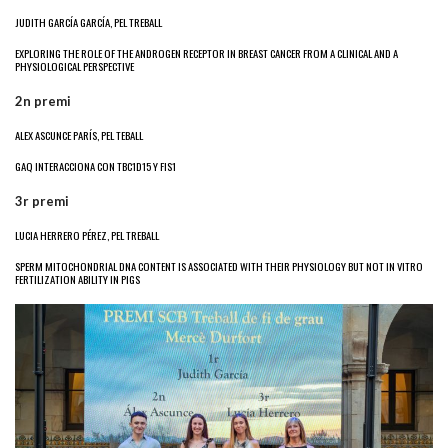
JUDITH GARCÍA GARCÍA, PEL TREBALL
EXPLORING THE ROLE OF THE ANDROGEN RECEPTOR IN BREAST CANCER FROM A CLINICAL AND A
PHYSIOLOGICAL PERSPECTIVE
2n premi
ALEX ASCUNCE PARÍS, PEL TEBALL
GAQ INTERACCIONA CON TBC1D15 Y FIS1
3r premi
LUCIA HERRERO PÉREZ, PEL TREBALL
SPERM MITOCHONDRIAL DNA CONTENT IS ASSOCIATED WITH THEIR PHYSIOLOGY BUT NOT IN VITRO
FERTILIZATION ABILITY IN PIGS