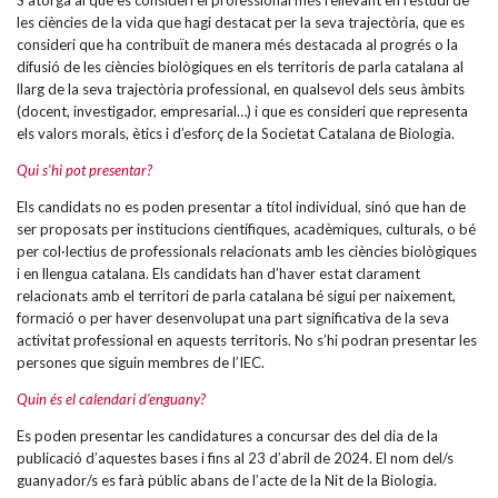
les ciències de la vida que hagi destacat per la seva trajectòria, que es
consideri que ha contribuït de manera més destacada al progrés o la
difusió de les ciències biològiques en els territoris de parla catalana al
llarg de la seva trajectòria professional, en qualsevol dels seus àmbits
(docent, investigador, empresarial…) i que es consideri que representa
els valors morals, ètics i d’esforç de la Societat Catalana de Biologia.
Qui s’hi pot presentar?
Els candidats no es poden presentar a títol individual, sinó que han de
ser proposats per institucions científiques, acadèmiques, culturals, o bé
per col·lectius de professionals relacionats amb les ciències biològiques
i en llengua catalana. Els candidats han d’haver estat clarament
relacionats amb el territori de parla catalana bé sigui per naixement,
formació o per haver desenvolupat una part significativa de la seva
activitat professional en aquests territoris. No s’hi podran presentar les
persones que siguin membres de l’IEC.
Quin és el calendari d’enguany?
Es poden presentar les candidatures a concursar des del dia de la
publicació d’aquestes bases i fins al 23 d’abril de 2024. El nom del/s
guanyador/s es farà públic abans de l’acte de la Nit de la Biologia.