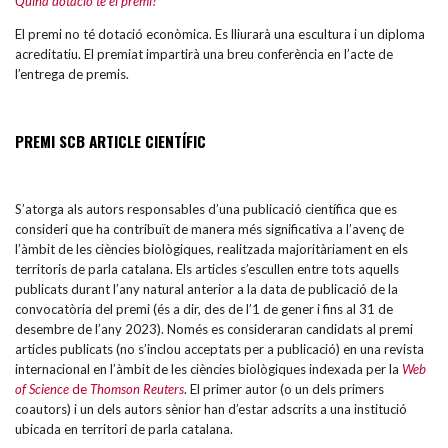
El premi no té dotació econòmica. Es lliurarà una escultura i un diploma
acreditatiu. El premiat impartirà una breu conferència en l’acte de
l’entrega de premis.
PREMI SCB ARTICLE CIENTÍFIC
S’atorga als autors responsables d’una publicació científica que es
consideri que ha contribuït de manera més significativa a l’avenç de
l’àmbit de les ciències biològiques, realitzada majoritàriament en els
territoris de parla catalana. Els articles s’escullen entre tots aquells
publicats durant l’any natural anterior a la data de publicació de la
convocatòria del premi (és a dir, des de l’1 de gener i fins al 31 de
desembre de l’any 2023). Només es consideraran candidats al premi
articles publicats (no s’inclou acceptats per a publicació) en una revista
internacional en l’àmbit de les ciències biològiques indexada per la
Web
of Science
de
Thomson Reuters
. El primer autor (o un dels primers
coautors) i un dels autors sènior han d’estar adscrits a una institució
ubicada en territori de parla catalana.