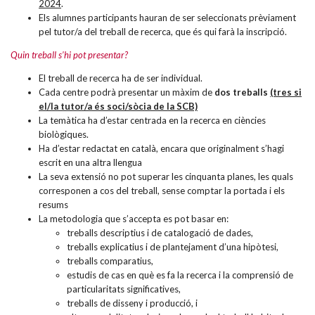
2024
.
Els alumnes participants hauran de ser seleccionats prèviament
pel tutor/a del treball de recerca, que és qui farà la inscripció.
Quin treball s’hi pot presentar?
El treball de recerca ha de ser individual.
Cada centre podrà presentar un màxim de
dos treballs
(tres si
el/la tutor/a és soci/sòcia de la SCB)
La temàtica ha d’estar centrada en la recerca en ciències
biològiques.
Ha d’estar redactat en català, encara que originalment s’hagi
escrit en una altra llengua
La seva extensió no pot superar les cinquanta planes, les quals
corresponen a cos del treball, sense comptar la portada i els
resums
La metodologia que s’accepta es pot basar en:
treballs descriptius i de catalogació de dades,
treballs explicatius i de plantejament d’una hipòtesi,
treballs comparatius,
estudis de cas en què es fa la recerca i la comprensió de
particularitats significatives,
treballs de disseny i producció, i
altres modalitats relacionades amb el treball habitual en