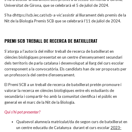
Universitat de Girona, que se celebrarà el 5 de juliol de 2024.
S’ha dhttps://scb.iec.cat/scb-a-vic’assistir al lliurament dels premis de la
Nit de la Biologia Premis SCB que se celebrarà l’11 de juliol de 2024.
PREMI SCB TREBALL DE RECERCA DE BATXILLERAT
S’atorga a l’autor/a del millor treball de recerca de batxillerat en
ciències biològiques presentat en un centre d’ensenyament secundari
dels territoris de parla catalana i desenvolupat al llarg del curs escolar
corresponent a la convocatòria. Els candidats han de ser proposats per
un professor/a del centre d’ensenyament.
El Premi SCB a un treball de recerca de batxillerat pretén promoure i
valorar la recerca en ciències biològiques entre els estudiants de
secundària i compartir-ho amb la comunitat científica i el públic en
general en el marc de la Nit de la Biologia.
Qui s’hi pot presentar?
Qualsevol alumne/a matriculat/da de segon curs de batxillerat en
un centre educatiu de Catalunya durant el curs escolar
2023-