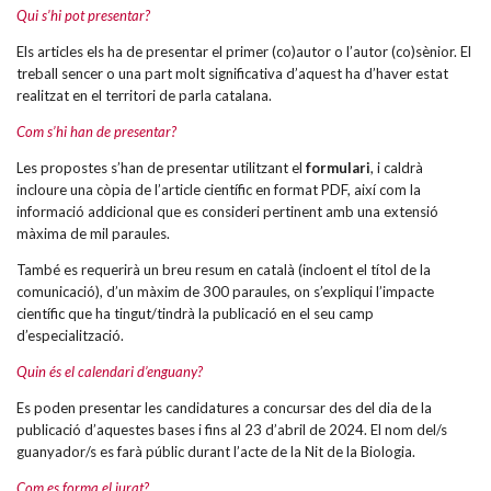
Qui s’hi pot presentar?
Els articles els ha de presentar el primer (co)autor o l’autor (co)sènior. El
treball sencer o una part molt significativa d’aquest ha d’haver estat
realitzat en el territori de parla catalana.
Com s’hi han de presentar?
Les propostes s’han de presentar utilitzant el
formulari
, i caldrà
incloure una còpia de l’article científic en format PDF, així com la
informació addicional que es consideri pertinent amb una extensió
màxima de mil paraules.
També es requerirà un breu resum en català (incloent el títol de la
comunicació), d’un màxim de 300 paraules, on s’expliqui l’impacte
científic que ha tingut/tindrà la publicació en el seu camp
d’especialització.
Quin és el calendari d’enguany?
Es poden presentar les candidatures a concursar des del dia de la
publicació d’aquestes bases i fins al 23 d’abril de 2024. El nom del/s
guanyador/s es farà públic durant l’acte de la Nit de la Biologia.
Com es forma el jurat?