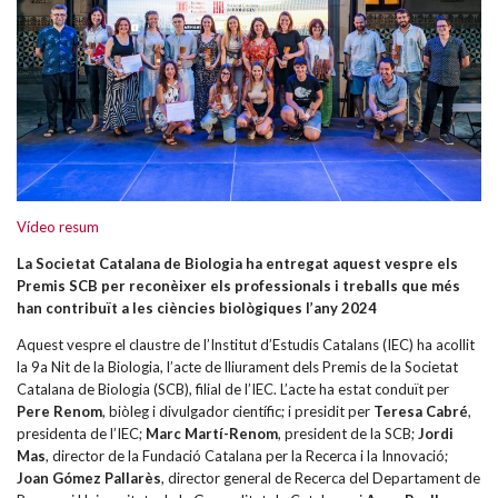
Vídeo resum
La Societat Catalana de Biologia ha entregat aquest vespre els
Premis SCB per reconèixer els professionals i treballs que més
han contribuït a les ciències biològiques l’any 2024
Aquest vespre el claustre de l’Institut d’Estudis Catalans (IEC) ha acollit
la 9a Nit de la Biologia, l’acte de lliurament dels Premis de la Societat
Catalana de Biologia (SCB), filial de l’IEC. L’acte ha estat conduït per
Pere Renom
, biòleg i divulgador científic; i presidit per
Teresa Cabré
,
presidenta de l’IEC;
Marc Martí-Renom
, president de la SCB;
Jordi
Mas
, director de la Fundació Catalana per la Recerca i la Innovació;
Joan Gómez Pallarès
, director general de Recerca del Departament de
Recerca i Universitats de la Generalitat de Catalunya i
Anna Broll