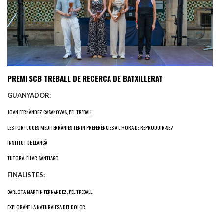
PREMI SCB TREBALL DE RECERCA DE BATXILLERAT
GUANYADOR:
JOAN FERNÀNDEZ CASANOVAS, PEL TREBALL
LES TORTUGUES MEDITERRÀNIES TENEN PREFERÈNCIES A L’HORA DE REPRODUIR-SE?
INSTITUT DE LLANÇÀ
TUTORA: PILAR SANTIAGO
FINALISTES:
CARLOTA MARTIN FERNANDEZ, PEL TREBALL
EXPLORANT LA NATURALESA DEL DOLOR