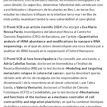
canvi climàtic. En segon lloc, determinar l’efectivitat dels vertebrats com
a pol·linitzadors i dispersors de les plantes en illes, i, en tercer lloc,
estudiar les relacions tròfiques en la interfase terra-mar i en illes de
mida petita, examinant també la seva vulnerabilitat al canvi global.
El
Premi SCB a un article científic 2024
s’ha atorgat a
Eva Maria
Novoa Pardo
, investigadora del laboratori Novoa al Centre for
Genomic Regulation (CRG) de Barcelona, per l’article «
Quantitative
analysis of tRNA abundance and modifications by nanopore RNA
sequencing
», en el qual els autors desenvolupen una nova tècnica per a
analitzar els tRNA basada en la seqüenciació d’Oxford Nanopore.
El
Premi SCB al Jove Investigador/a
s’ha concedit, per una banda, a
Adrià Cañellas Socias
, doctorant en biomedicina a l’Institut de
Recerca Biomèdica (IRB) per la tesi doctoral «
Modeling and targeting
metastatic relapse in colorectal cancer
», que ha descobert que les
cèl·lules amb alt risc de recaiguda són les responsables de la
disseminació i de la recurrència en el càncer colorectal, i, per l’altra
banda, a
Valeria Venturini
, doctorant a l’Institut de Ciències
Fotòniques (ICFO) a Castelldefels, per la tesi doctoral «
Mechanisms
and functions of the nucleus as a mechano-controller of cell
contractility and migration plasticity
», en què ha combinat tècniques
de biofísica i microscòpia de fluorescència quantitativa per a investigar