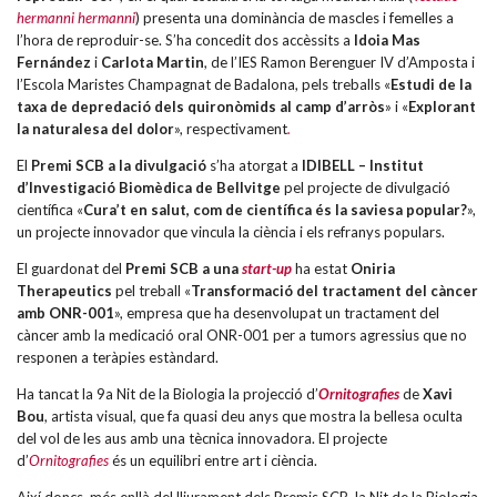
hermanni hermanni
) presenta una dominància de mascles i femelles a
l’hora de reproduir-se. S’ha concedit dos accèssits a
Idoia Mas
Fernández
i
Carlota Martin
, de l’IES Ramon Berenguer IV d’Amposta i
l’Escola Maristes Champagnat de Badalona, pels treballs «
Estudi de la
taxa de depredació dels quironòmids al camp d’arròs
» i «
Explorant
la naturalesa del dolor
», respectivament
.
El
Premi SCB a la divulgació
s’ha atorgat a
IDIBELL – Institut
d’Investigació Biomèdica de Bellvitge
pel projecte de divulgació
científica «
Cura’t en salut, com de científica és la saviesa popular?
»,
un projecte innovador que vincula la ciència i els refranys populars.
El guardonat del
Premi SCB a una
start-up
ha estat
Oniria
Therapeutics
pel treball «
Transformació del tractament del càncer
amb ONR-001
», empresa que ha desenvolupat un tractament del
càncer amb la medicació oral ONR-001 per a tumors agressius que no
responen a teràpies estàndard.
Ha tancat la 9a Nit de la Biologia la projecció d’
Ornitografies
de
Xavi
Bou
, artista visual, que fa quasi deu anys que mostra la bellesa oculta
del vol de les aus amb una tècnica innovadora. El projecte
d’
Ornitografies
és un equilibri entre art i ciència.
Així doncs, més enllà del lliurament dels Premis SCB, la Nit de la Biologia