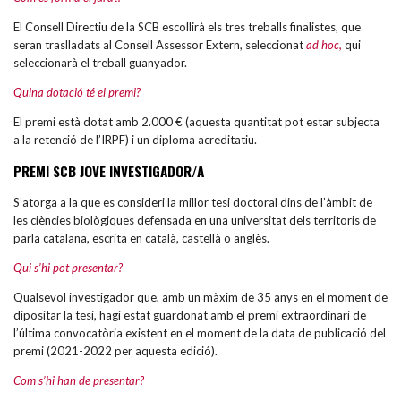
El Consell Directiu de la SCB escollirà els tres treballs finalistes, que
seran traslladats al Consell Assessor Extern, seleccionat
ad hoc,
qui
seleccionarà el treball guanyador.
Quina dotació té el premi?
El premi està dotat amb 2.000 € (aquesta quantitat pot estar subjecta
a la retenció de l’IRPF) i un diploma acreditatiu.
PREMI SCB JOVE INVESTIGADOR/A
S’atorga a la que es consideri la millor tesi doctoral dins de l’àmbit de
les ciències biològiques defensada en una universitat dels territoris de
parla catalana, escrita en català, castellà o anglès.
Qui s’hi pot presentar?
Qualsevol investigador que, amb un màxim de 35 anys en el moment de
dipositar la tesi, hagi estat guardonat amb el premi extraordinari de
l’última convocatòria existent en el moment de la data de publicació del
premi (2021-2022 per aquesta edició).
Com s’hi han de presentar?