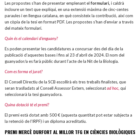
Les propostes s’han de presentar emplenant el
formulari
,
i caldrà
incloure un text que expliqui, en una extensió màxima de cinc-centes
paraules i en llengua catalana, en què consisteix la contribució, així com
un còpia de la tesi en format PDF. Les propostes s’han d’enviar a través
del mateix formulari.
Quin és el calendari d’enguany?
Es poden presentar les candidatures a concursar des del dia de la
publicació d’aquestes bases i fins al 23 d’abril de 2024. El nom del
guanyador/a es farà públic durant l’acte de la Nit de la Biologia.
Com es forma el jurat?
El Consell Directiu de la SCB escollirà els tres treballs finalistes, que
seran traslladats al Consell Assessor Extern, seleccionat
ad hoc,
qui
seleccionarà la tesi guanyadora.
Quina dotació té el premi?
El premi està dotat amb 500 € (aquesta quantitat pot estar subjecta a
la retenció de l’IRPF) i un diploma acreditatiu.
PREMI MERCÈ DURFORT AL MILLOR TFG EN CIÈNCIES BIOLÒGIQUES