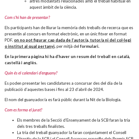
aquest àmbit de la ciència.
Com s’hi han de presentar?
Els participants han de lliurar la memòria dels treballs de recerca que es
presentin al concurs en format electrònic, en un únic fitxer en format
PDF,
on no pot figurar cap dada de l’autor/a, tutor/a ni del col·legi
o institut al qual pertanyi,
per mitjà del
formulari
.
En la primera pàgina hi ha d’haver un resum del treball en català,
castellà i anglès.
Quin és el calendari d’enguany?
Es poden presentar les candidatures a concursar des del dia de la
publicació d’aquestes bases i fins al 23 d’abril de 2024.
El nom del guanyador/a es farà públic durant la Nit de la Biologia.
Com es forma el jurat?
Els membres de la Secció d’Ensenyament de la SCB faran la tria
dels tres treballs finalistes.
La tria del treball guanyador la faran conjuntament el Consell
Directiu de la SCB i el Consell Assessor específic dels Premis SCB.