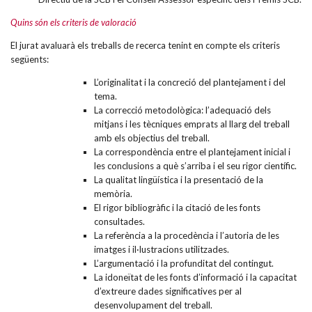
Quins són els criteris de valoració
El jurat avaluarà els treballs de recerca tenint en compte els criteris
següents:
L’originalitat i la concreció del plantejament i del
tema.
La correcció metodològica: l’adequació dels
mitjans i les tècniques emprats al llarg del treball
amb els objectius del treball.
La correspondència entre el plantejament inicial i
les conclusions a què s’arriba i el seu rigor científic.
La qualitat lingüística i la presentació de la
memòria.
El rigor bibliogràfic i la citació de les fonts
consultades.
La referència a la procedència i l’autoria de les
imatges i il·lustracions utilitzades.
L’argumentació i la profunditat del contingut.
La idoneïtat de les fonts d’informació i la capacitat
d’extreure dades significatives per al
desenvolupament del treball.