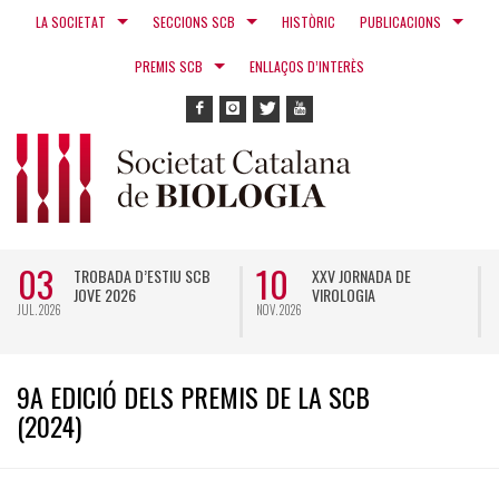
LA SOCIETAT
SECCIONS SCB
HISTÒRIC
PUBLICACIONS
PREMIS SCB
ENLLAÇOS D’INTERÈS
10
06
XXV JORNADA DE
1A JORNADA DE BIOLOGIA
VIROLOGIA
DE PLANTES
NOV. 2026
NOV. 2026
O
9A EDICIÓ DELS PREMIS DE LA SCB
(2024)