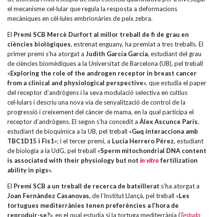
el mecanisme cel·lular que regula la resposta a deformacions
mecàniques en cèl·lules embrionàries de peix zebra.
El
Premi SCB Mercè Durfort al millor treball de fi de grau en
ciències biològiques
, estrenat enguany, ha premiat a tres treballs. El
primer premi s’ha atorgat a
Judith García García
, estudiant del grau
de ciències biomèdiques a la Universitat de Barcelona (UB), pel treball
«
Exploring the role of the androgen receptor in breast cancer
from a clinical and physiological perspective
», que estudia el paper
del receptor d’andrògens i la seva modulació selectiva en cultius
cel·lulars i descriu una nova via de senyalització de control de la
progressió i creixement del càncer de mama, en la qual participa el
receptor d’andrògens. El segon s’ha concedit a
Álex Ascunce París
,
estudiant de bioquímica a la UB, pel treball «
Gαq interacciona amb
TBC1D15 i Fis1
»; i el tercer premi, a
Lucía Herrero Pérez
, estudiant
de biologia a la UdG, pel treball «
Sperm mitochondrial DNA content
is associated with their physiology but not
in vitro
fertilization
ability in pigs
».
El
Premi SCB a un treball de recerca de batxillerat
s’ha atorgat a
Joan Fernàndez Casanovas
, de l’Institut Llançà, pel treball «
Les
tortugues mediterrànies tenen preferències a l’hora de
reproduir-se?
», en el qual estudia si la tortuga mediterrània (
Testudo