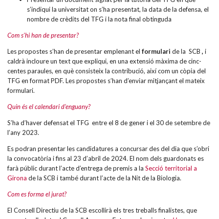
s’indiqui la universitat on s’ha presentat, la data de la defensa, el
nombre de crèdits del TFG i la nota final obtinguda
Com s’hi han de presentar?
Les propostes s’han de presentar emplenant el
formulari
de la SCB
,
i
caldrà incloure un text que expliqui, en una extensió màxima de cinc-
centes paraules, en què consisteix la contribució, així com un còpia del
TFG en format PDF. Les propostes s’han d’enviar mitjançant el mateix
formulari.
Quin és el calendari d’enguany?
S’ha d’haver defensat el TFG entre el 8 de gener i el 30 de setembre de
l’any 2023.
Es podran presentar les candidatures a concursar des del dia que s’obri
la convocatòria i fins al 23 d’abril de 2024. El nom dels guardonats es
farà públic durant l’acte d’entrega de premis a la
Secció territorial a
Girona
de la SCB i també durant l’acte de la Nit de la Biologia.
Com es forma el jurat?
El Consell Directiu de la SCB escollirà els tres treballs finalistes, que
seran traslladats al Consell Assessor Extern, seleccionat
ad hoc.