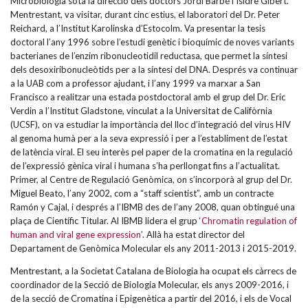
Microbiologia sota la direcció dels doctors Jordi Barbé i Isidre Gibert.
Mentrestant, va visitar, durant cinc estius, el laboratori del Dr. Peter
Reichard, a l’Institut Karolinska d’Estocolm. Va presentar la tesis
doctoral l’any 1996 sobre l’estudi genètic i bioquímic de noves variants
bacterianes de l’enzim ribonucleotidil reductasa, que permet la síntesi
dels desoxiribonucleòtids per a la síntesi del DNA. Després va continuar
a la UAB com a professor ajudant, i l’any 1999 va marxar a San
Francisco a realitzar una estada postdoctoral amb el grup del Dr. Eric
Verdin a l’Institut Gladstone, vinculat a la Universitat de Califòrnia
(UCSF), on va estudiar la importància del lloc d’integració del virus HIV
al genoma humà per a la seva expressió i per a l’establiment de l’estat
de latència viral. El seu interès pel paper de la cromatina en la regulació
de l’expressió gènica viral i humana s’ha perllongat fins a l’actualitat.
Primer, al Centre de Regulació Genòmica, on s’incorporà al grup del Dr.
Miguel Beato, l’any 2002, com a “staff scientist”, amb un contracte
Ramón y Cajal, i després a l’IBMB des de l’any 2008, quan obtingué una
plaça de Científic Titular. Al IBMB lidera el grup ‘
Chromatin regulation of
human and viral gene expression
’. Allà ha estat director del
Departament de Genòmica Molecular els any 2011-2013 i 2015-2019.
Mentrestant, a la Societat Catalana de Biologia ha ocupat els càrrecs de
coordinador de la Secció de Biologia Molecular, els anys 2009-2016, i
de la secció de Cromatina i Epigenètica a partir del 2016, i els de Vocal