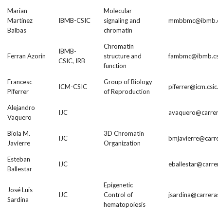
Marian
Molecular
Martínez
IBMB-CSIC
signaling and
mmbbmc@ibmb.cs
Balbas
chromatin
Chromatin
IBMB-
Ferran Azorin
structure and
fambmc@ibmb.csi
CSIC, IRB
function
Francesc
Group of Biology
ICM-CSIC
piferrer@icm.csic
Piferrer
of Reproduction
Alejandro
IJC
avaquero@carrer
Vaquero
Biola M.
3D Chromatin
IJC
bmjavierre@carre
Javierre
Organization
Esteban
IJC
eballestar@carre
Ballestar
Epigenetic
José Luis
IJC
Control of
jsardina@carrera
Sardina
hematopoiesis