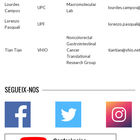
Lourdes
Macromolecular
UPC
lourdes.campos
Campos
Lab
Lorenzo
UPF
lorenzo.pasquali
Pasquali
Noncolorectal
Gastrointestinal
Tian Tian
VHIO
Cancer
tiantian@vhio.ne
Translational
Research Group
SEGUEIX-NOS