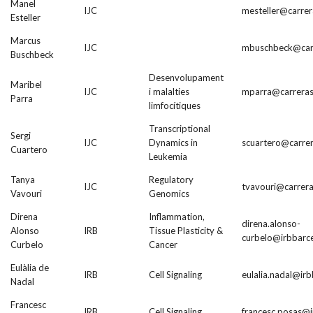
Manel
IJC
mesteller@carrer
Esteller
Marcus
IJC
mbuschbeck@carr
Buschbeck
Desenvolupament
Maribel
IJC
i malalties
mparra@carreras
Parra
limfocítiques
Transcriptional
Sergi
IJC
Dynamics in
scuartero@carrer
Cuartero
Leukemia
Tanya
Regulatory
IJC
tvavouri@carrera
Vavouri
Genomics
Direna
Inflammation,
direna.alonso-
Alonso
IRB
Tissue Plasticity &
curbelo@irbbarce
Curbelo
Cancer
Eulàlia de
IRB
Cell Signaling
eulalia.nadal@ir
Nadal
Francesc
IRB
Cell Signaling
francesc.posas@i