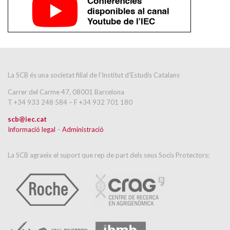
La SCB és una societat filial de l’Institut d’Estudis Catalans
Carrer del Carme 47, 08001 Barcelona
T +34 933 248 584 – F +34 932 701 180
scb@iec.cat
Informació legal
–
Administració
La SCB agraeix el suport que rep de part dels seus Socis Protectors: