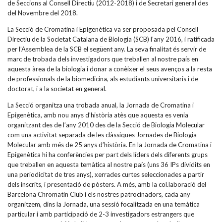
de Seccions al Consell Directiu (2012-2018) i de Secretari general des
del Novembre del 2018.
La Secció de Cromatina i Epigenètica va ser proposada pel Consell
Directiu de la Societat Catalana de Biologia (SCB) l’any 2016, i ratificada
per l’Assemblea de la SCB el següent any. La seva finalitat és servir de
marc de trobada dels investigadors que treballen al nostre país en
aquesta àrea de la biologia i donar a conèixer el seus avenços a la resta
de professionals de la biomedicina, als estudiants universitaris i de
doctorat, i a la societat en general.
La Secció organitza una trobada anual, la Jornada de Cromatina i
Epigenètica, amb nou anys d’història atès que aquesta es venia
organitzant des de l’any 2010 des de la Secció de Biologia Molecular
com una activitat separada de les clàssiques Jornades de Biologia
Molecular amb més de 25 anys d’història. En la Jornada de Cromatina i
Epigenètica hi ha conferències per part dels líders dels diferents grups
que treballen en aquesta temàtica al nostre país (uns 36 IPs dividits en
una periodicitat de tres anys), xerrades curtes seleccionades a partir
dels inscrits, i presentació de pòsters. A més, amb la col.laboració del
Barcelona Chromatin Club i els nostres patrocinadors, cada any
organitzem, dins la Jornada, una sessió focalitzada en una temàtica
particular i amb participació de 2-3 investigadors estrangers que