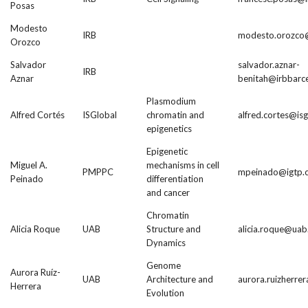
Posas
Modesto
IRB
modesto.orozco@
Orozco
Salvador
salvador.aznar-
IRB
Aznar
benitah@irbbarce
Plasmodium
Alfred Cortés
ISGlobal
chromatin and
alfred.cortes@isg
epigenetics
Epigenetic
Miguel A.
mechanisms in cell
PMPPC
mpeinado@igtp.c
Peinado
differentiation
and cancer
Chromatin
Alicia Roque
UAB
Structure and
alicia.roque@uab
Dynamics
Genome
Aurora Ruíz-
UAB
Architecture and
aurora.ruizherre
Herrera
Evolution