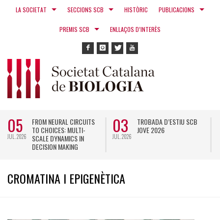
LA SOCIETAT
SECCIONS SCB
HISTÒRIC
PUBLICACIONS
PREMIS SCB
ENLLAÇOS D’INTERÈS
05
03
FROM NEURAL CIRCUITS
TROBADA D’ESTIU SCB
TO CHOICES: MULTI-
JOVE 2026
JUL. 2026
JUL. 2026
N
SCALE DYNAMICS IN
DECISION MAKING
CROMATINA I EPIGENÈTICA