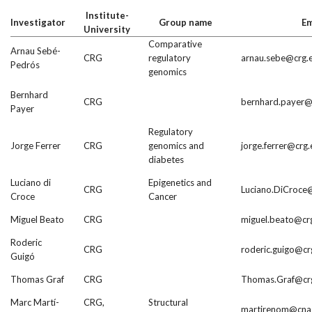
Institute-
Investigator
Group name
Em
University
Comparative
Arnau Sebé-
CRG
regulatory
arnau.sebe@crg.
Pedrós
genomics
Bernhard
CRG
bernhard.payer@
Payer
Regulatory
Jorge Ferrer
CRG
genomics and
jorge.ferrer@crg.
diabetes
Luciano di
Epigenetics and
CRG
Luciano.DiCroce
Croce
Cancer
Miguel Beato
CRG
miguel.beato@cr
Roderic
CRG
roderic.guigo@cr
Guigó
Thomas Graf
CRG
Thomas.Graf@cr
Marc Martí-
CRG,
Structural
martirenom@cnag