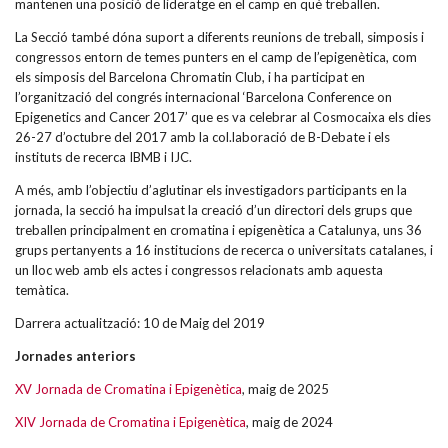
mantenen una posició de lideratge en el camp en què treballen.
La Secció també dóna suport a diferents reunions de treball, simposis i
congressos entorn de temes punters en el camp de l’epigenètica, com
els simposis del Barcelona Chromatin Club, i ha participat en
l’organització del congrés internacional ‘Barcelona Conference on
Epigenetics and Cancer 2017’ que es va celebrar al Cosmocaixa els dies
26-27 d’octubre del 2017 amb la col.laboració de B-Debate i els
instituts de recerca IBMB i IJC.
A més, amb l’objectiu d’aglutinar els investigadors participants en la
jornada, la secció ha impulsat la creació d’un directori dels grups que
treballen principalment en cromatina i epigenètica a Catalunya, uns 36
grups pertanyents a 16 institucions de recerca o universitats catalanes, i
un lloc web amb els actes i congressos relacionats amb aquesta
temàtica.
Darrera actualització: 10 de Maig del 2019
Jornades anteriors
XV Jornada de Cromatina i Epigenètica
, maig de 2025
XIV Jornada de Cromatina i Epigenètica
, maig de 2024