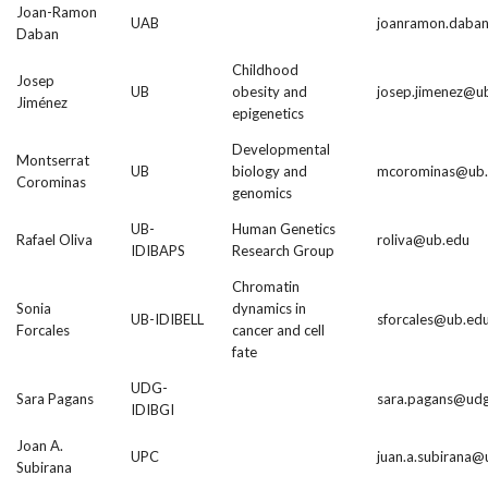
Joan-Ramon
UAB
joanramon.daba
Daban
Childhood
Josep
UB
obesity and
josep.jimenez@u
Jiménez
epigenetics
Developmental
Montserrat
UB
biology and
mcorominas@ub
Corominas
genomics
UB-
Human Genetics
Rafael Oliva
roliva@ub.edu
IDIBAPS
Research Group
Chromatin
Sonia
dynamics in
UB-IDIBELL
sforcales@ub.ed
Forcales
cancer and cell
fate
UDG-
Sara Pagans
sara.pagans@udg
IDIBGI
Joan A.
UPC
juan.a.subirana@
Subirana