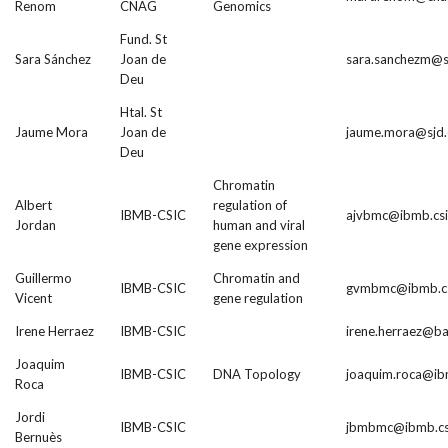
Renom
CNAG
Genomics
Fund. St
Sara Sánchez
Joan de
sara.sanchezm@s
Deu
Htal. St
Jaume Mora
Joan de
jaume.mora@sjd.
Deu
Chromatin
Albert
regulation of
IBMB-CSIC
ajvbmc@ibmb.csi
Jordan
human and viral
gene expression
Guillermo
Chromatin and
IBMB-CSIC
gvmbmc@ibmb.cs
Vicent
gene regulation
Irene Herraez
IBMB-CSIC
irene.herraez@b
Joaquim
IBMB-CSIC
DNA Topology
joaquim.roca@ibm
Roca
Jordi
IBMB-CSIC
jbmbmc@ibmb.csi
Bernuès