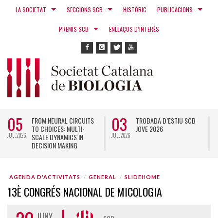
LA SOCIETAT
SECCIONS SCB
HISTÒRIC
PUBLICACIONS
PREMIS SCB
ENLLAÇOS D’INTERÈS
05
03
FROM NEURAL CIRCUITS
TROBADA D’ESTIU SCB
TO CHOICES: MULTI-
JOVE 2026
JUL. 2026
JUL. 2026
N
SCALE DYNAMICS IN
DECISION MAKING
AGENDA D'ACTIVITATS
GENERAL
SLIDEHOME
13È CONGRÉS NACIONAL DE MICOLOGIA
JUNY