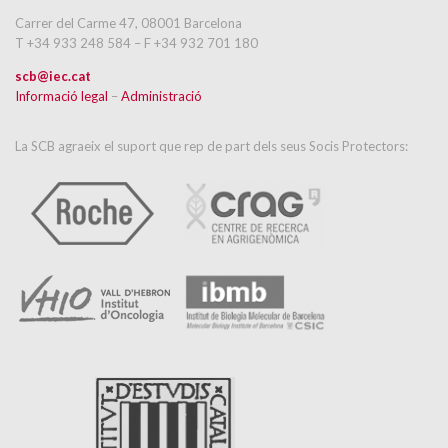
Carrer del Carme 47, 08001 Barcelona
T +34 933 248 584 – F +34 932 701 180
scb@iec.cat
Informació legal
–
Administració
La SCB agraeix el suport que rep de part dels seus Socis Protectors: