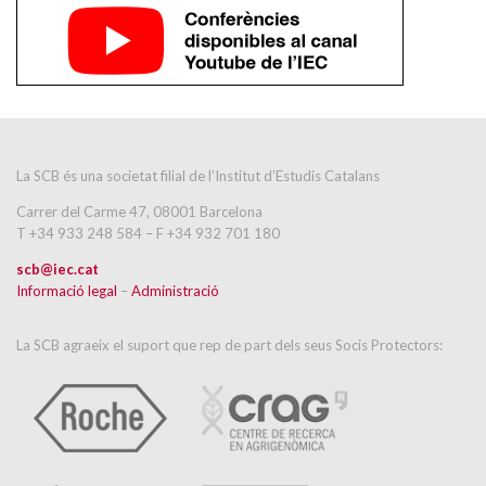
La SCB és una societat filial de l’Institut d’Estudis Catalans
Carrer del Carme 47, 08001 Barcelona
T +34 933 248 584 – F +34 932 701 180
scb@iec.cat
Informació legal
–
Administració
La SCB agraeix el suport que rep de part dels seus Socis Protectors: