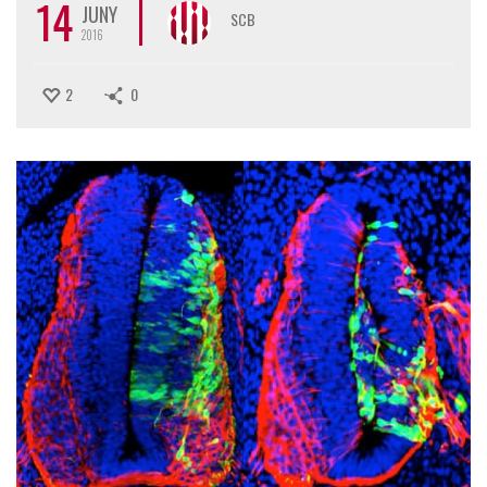
14
JUNY
SCB
2016
2
0