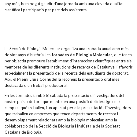
any més, hem pogut gaudir d’una jornada amb una elevada qualitat
científica i participació per part dels assistents.
La Secció de Biologia Molecular organitza una trobada anual amb més
de vint anys d’història, les
Jornades de Biologia Molecular
, que tenen
per objectiu promoure l’establiment d’interaccions científiques entre els
membres de les diferents institucions de recerca de Catalunya, i afavorir
especialment la presentació de la recerca dels estudiants de doctorat.
Així, el
Premi Lluís Cornudella
reconeix la presentació oral més
destacada d’un treball predoctoral.
En les Jornades també té cabuda la presentació d’investigadors del
nostre país o de fora que mantenen una posició de lideratge en el
camp en què treballen, i un apartat per a la presentació d’investigadors
que treballen en empreses que tenen departaments de recerca i
desenvolupament relacionats amb la biologia molecular, amb la
col·laboració de
la Secció de
Biologia i Indústria
de la Societat
Catalana de Biologia.