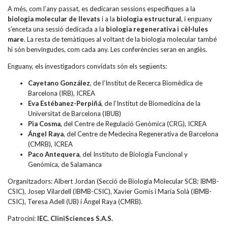
A més, com l’any passat, es dedicaran sessions específiques a la
biologia molecular de llevats
i a la
biologia estructural
, i enguany
s’enceta una sessió dedicada a la
biologia regenerativa i cèl·lules
mare
. La resta de temàtiques al voltant de la biologia molecular també
hi són benvingudes, com cada any. Les conferències seran en anglès.
Enguany, els investigadors convidats són els següents:
Cayetano González
, de l’Institut de Recerca Biomèdica de
Barcelona (IRB), ICREA
Eva Estébanez-Perpiñá
, de l’Institut de Biomedicina de la
Universitat de Barcelona (IBUB)
Pia Cosma
, del Centre de Regulació Genòmica (CRG), ICREA
Ángel Raya
, del Centre de Medecina Regenerativa de Barcelona
(CMRB), ICREA
Paco Antequera
, del Instituto de Biología Funcional y
Genómica, de Salamanca
Organitzadors: Albert Jordan (Secció de Biologia Molecular SCB; IBMB-
CSIC), Josep Vilardell (IBMB-CSIC), Xavier Gomis i Maria Solà (IBMB-
CSIC), Teresa Adell (UB) i Ángel Raya (CMRB).
Patrocini:
IEC
,
CliniSciences S.A.S.