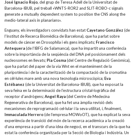
José Ignacio Rojo
, del grup de Teresa Adell de la Universitat de
Barcelona-IBUB, pel treball «WNT5-ROR2 and SLIT-ROBO-c signals
generate a mutually dependent system to position the CNS along the
medio-lateral axis in planarians».
Enguany, els investigadors convidats han estat
Cayetano González
(de
l’Institut de Recerca Biomèdica de Barcelona), que ha parlat sobre
models de càncer en Drosophila i els gens implicats;
Francisco
Antequera
(de l’IBFG de Salamanca), que ha impartit una conferència
sobre la importància de la seqüència del DNA pel posicionament dels
nucleosomes en llevats;
Pia Cosma
(del Centre de Regulació Genòmica),
que ha parlat del paper de la via Wnt en el manteniment de la
pluripotència i de la caracterització de la compactació de la cromatina
en cèl·lules mare amb una nova tecnologia microscòpica;
Eva
Estébanez
(de la Universitat de Barcelona-IBUB), que ha exposat la
seva feina en la determinació de l’estructura cristal·logràfica del
receptor d’andrògens;
Angel Raya
(del Centre de Medecina
Regenerativa de Barcelona), que ha fet una àmplia revisió dels
mecanismes de reprogramació cel·lular i la seva utilitat, i, finalment,
Immaculada Herrero
(de l’empresa MOWoOT), que ha explicat la seva
experiència de transició del món de la recerca acadèmica a la creació
d’una empresa a partir d’una idea de negoci, en el transcurs de la que ha
estat la conferència organitzada per la Secció de Biologia i Indústria. Un