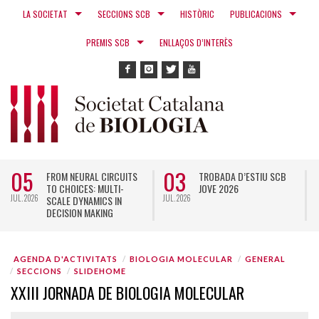
LA SOCIETAT
SECCIONS SCB
HISTÒRIC
PUBLICACIONS
PREMIS SCB
ENLLAÇOS D’INTERÈS
05
03
FROM NEURAL CIRCUITS
TROBADA D’ESTIU SCB
TO CHOICES: MULTI-
JOVE 2026
JUL. 2026
JUL. 2026
N
SCALE DYNAMICS IN
DECISION MAKING
AGENDA D'ACTIVITATS
BIOLOGIA MOLECULAR
GENERAL
SECCIONS
SLIDEHOME
XXIII JORNADA DE BIOLOGIA MOLECULAR