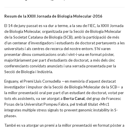
Resum de la XXIII Jornada de Biologia Molecular-2016
El 14 de juny passat es va dur a terme, a la seu de l’IEC, la XXIII Jornada
de Biologia Molecular, organitzada per la Secció de Biologia Molecular
de la Societat Catalana de Biologia (SCB), amb la participació de més
d’un centenar d’investigadors i estudiants de doctorat pertanyents a les
universitats i als centres de recerca del nostre entorn. S’hi varen
presentar dinou comunicacions orals i vint-i-una en format pòster,
majoritàriament per part d’estudiants de doctorat, a més dels cinc
conferenciants convidats anunciats i una xerrada presentada per la
Secció de Biologia i Indústria.
Enguany, el Premi Lluís Cornudella —en memòria d’aquest destacat
investigador i impulsor de la Secció de Biologia Molecular de la SCB— a
la millor presentació oral per part d’un estudiant de doctorat, votat per
tots els assistents, va ser atorgat a
Berta Canal
, del grup de Francesc
Posas de la Universitat Pompeu Fabra, pel treball titulat «Mrc1
integrates multiple stress signals to prevent genomic instability in S-
phase».
També es va atorgar un premi a la millor presentació en format pòster a