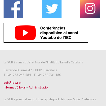
La SCB és una societat filial de l’Institut d’Estudis Catalans
Carrer del Carme 47, 08001 Barcelona
T +34 933 248 584 – F +34 932 701 180
scb@iec.cat
Informació legal
–
Administració
La SCB agraeix el suport que rep de part dels seus Socis Protectors: