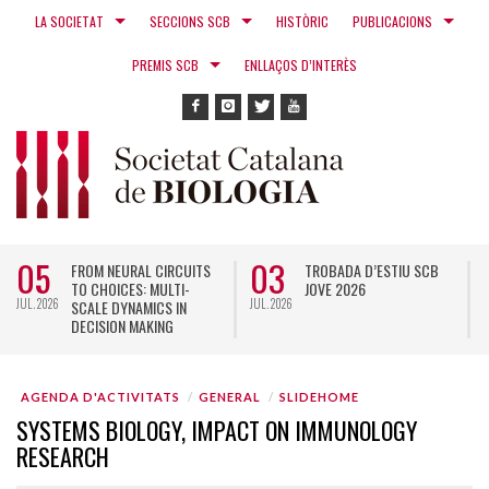
LA SOCIETAT
SECCIONS SCB
HISTÒRIC
PUBLICACIONS
PREMIS SCB
ENLLAÇOS D’INTERÈS
05
03
FROM NEURAL CIRCUITS
TROBADA D’ESTIU SCB
TO CHOICES: MULTI-
JOVE 2026
JUL. 2026
JUL. 2026
N
SCALE DYNAMICS IN
DECISION MAKING
AGENDA D'ACTIVITATS
GENERAL
SLIDEHOME
SYSTEMS BIOLOGY, IMPACT ON IMMUNOLOGY
RESEARCH