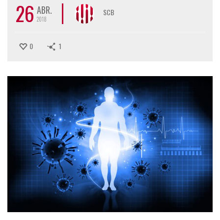
26
ABR.
SCB
2018
0
1