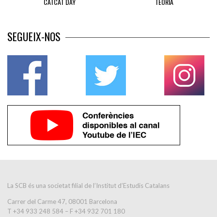
CATCAT DAY
TEORÍA
SEGUEIX-NOS
La SCB és una societat filial de l’Institut d’Estudis Catalans
Carrer del Carme 47, 08001 Barcelona
T +34 933 248 584 – F +34 932 701 180