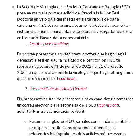
La Secció de Virologia de la Societat Catalana de Biologia (SCB)
posa en marxa la primera edició del Premi a la Millor Tesi
Doctoral en Virologia defensada en els territoris de parla
catalana on l’IEC té representació, amb l’objectiu de reconèixer
institucionalment la feina feta pel personal investigador que està
en formació.
Bases de la convocatòria
Requisits dels candidats
Es podran presentar a aquest premi doctors que hagin llegit i
defensat la tesi en alguna institució del territori on l’IEC té
representació, entre l’1 de gener de 2022 i el 31 d’agost de
2023, en qualsevol àmbit de la virologia, i que hagin obtingut una
qualificació d’excel·lent
cum laude
.
Presentació de sol·licituds i termini
Els interessats hauran de presentar la seva candidatura remetent
un correu electrònic a la secretaria de la SCB (
scb@iec.cat
),
adjuntant-hi la documentació següent:
Resum en anglès, de 400 paraules com a màxim, amb les
principals contribucions de la tesi, incloent-hi les
referències bibliogràfiques dels articles més rellevants