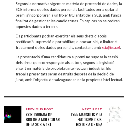
Segons la normativa vigent en matèria de protecció de dades, la
SCB informa que les dades personals facilitades per a optar al
premi s’incorporaran a un fitxer titularitat de la SCB, amb l’única
finalitat de gestionar les candidatures. En cap cas no se cediran
aquestes dades a tercers.
Els participants podran exercitar els seus drets d’accés,
rectificació, supressió o portabilitat, o oposar-s’hi, o limitar el
tractament de les dades personals, contactant amb
scb@iec.cat
.
La presentació d’una candidatura al premi no suposa la cessió
dels drets que corresponguin als autors, segons la legislació
vigent en matèria de propietat intel·lectual i industrial. Els
treballs presentats seran destruïts després de la decisió del
jurat, amb l’objectiu de salvaguardar-ne la propietat intel·lectual.
PREVIOUS POST
NEXT POST
XXIX JORNADA DE
LYNN MARGULIS Y LA
BIOLOGIA MOLECULAR
ENDOSIMBIOSIS:
DE LA SCB & 1ST
HISTORIA DE UNA