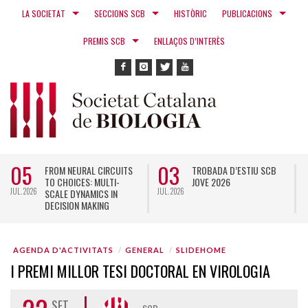
LA SOCIETAT
SECCIONS SCB
HISTÒRIC
PUBLICACIONS
PREMIS SCB
ENLLAÇOS D’INTERÈS
05
03
FROM NEURAL CIRCUITS
TROBADA D’ESTIU SCB
TO CHOICES: MULTI-
JOVE 2026
JUL. 2026
JUL. 2026
N
SCALE DYNAMICS IN
DECISION MAKING
AGENDA D'ACTIVITATS
GENERAL
SLIDEHOME
I PREMI MILLOR TESI DOCTORAL EN VIROLOGIA
SET.