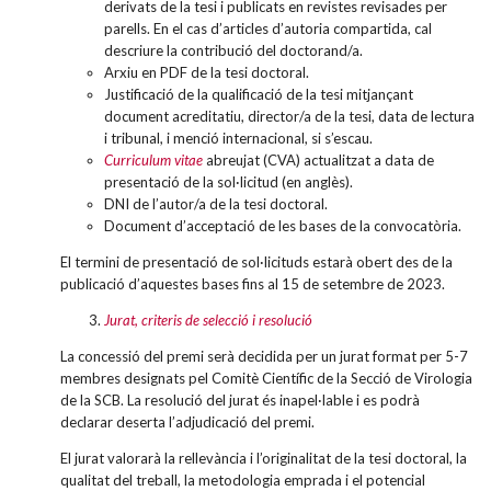
derivats de la tesi i publicats en revistes revisades per
parells. En el cas d’articles d’autoria compartida, cal
descriure la contribució del doctorand/a.
Arxiu en PDF de la tesi doctoral.
Justificació de la qualificació de la tesi mitjançant
document acreditatiu, director/a de la tesi, data de lectura
i tribunal, i menció internacional, si s’escau.
Curriculum vitae
abreujat (CVA) actualitzat a data de
presentació de la sol·licitud (en anglès).
DNI de l’autor/a de la tesi doctoral.
Document d’acceptació de les bases de la convocatòria.
El termini de presentació de sol·licituds estarà obert des de la
publicació d’aquestes bases fins al 15 de setembre de 2023.
Jurat, criteris de selecció i resolució
La concessió del premi serà decidida per un jurat format per 5-7
membres designats pel Comitè Científic de la Secció de Virologia
de la SCB. La resolució del jurat és inapel·lable i es podrà
declarar deserta l’adjudicació del premi.
El jurat valorarà la rellevància i l’originalitat de la tesi doctoral, la
qualitat del treball, la metodologia emprada i el potencial