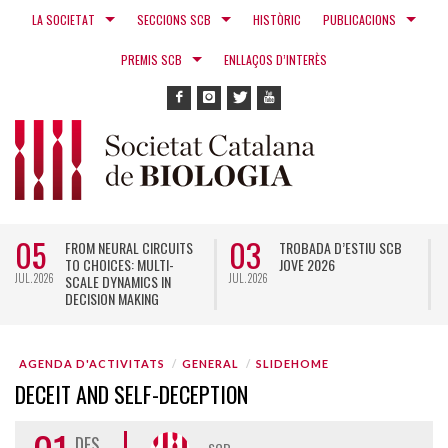
LA SOCIETAT
SECCIONS SCB
HISTÒRIC
PUBLICACIONS
PREMIS SCB
ENLLAÇOS D’INTERÈS
05
03
FROM NEURAL CIRCUITS
TROBADA D’ESTIU SCB
TO CHOICES: MULTI-
JOVE 2026
JUL. 2026
JUL. 2026
N
SCALE DYNAMICS IN
DECISION MAKING
AGENDA D'ACTIVITATS
GENERAL
SLIDEHOME
DECEIT AND SELF-DECEPTION
DES.