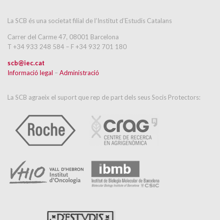
La SCB és una societat filial de l’Institut d’Estudis Catalans
Carrer del Carme 47, 08001 Barcelona
T +34 933 248 584 – F +34 932 701 180
scb@iec.cat
Informació legal
–
Administració
La SCB agraeix el suport que rep de part dels seus Socis Protectors: