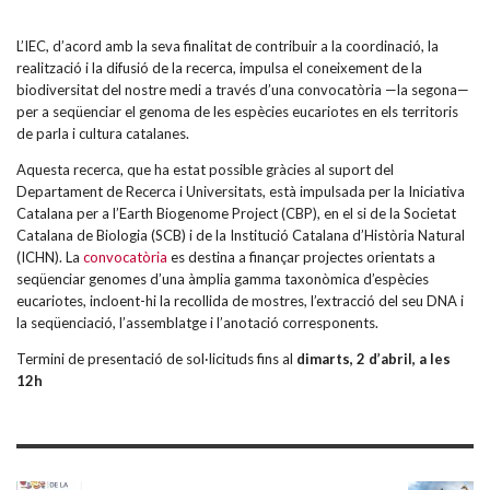
L’IEC, d’acord amb la seva finalitat de contribuir a la coordinació, la
realització i la difusió de la recerca, impulsa el coneixement de la
biodiversitat del nostre medi a través d’una convocatòria —la segona—
per a seqüenciar el genoma de les espècies eucariotes en els territoris
de parla i cultura catalanes.
Aquesta recerca, que ha estat possible gràcies al suport del
Departament de Recerca i Universitats, està impulsada per la Iniciativa
Catalana per a l’Earth Biogenome Project (CBP), en el si de la Societat
Catalana de Biologia (SCB) i de la Institució Catalana d’Història Natural
(ICHN). La
convocatòria
es destina a finançar projectes orientats a
seqüenciar genomes d’una àmplia gamma taxonòmica d’espècies
eucariotes, incloent-hi la recollida de mostres, l’extracció del seu DNA i
la seqüenciació, l’assemblatge i l’anotació corresponents.
Termini de presentació de sol·licituds fins al
dimarts, 2 d’abril, a les
12h