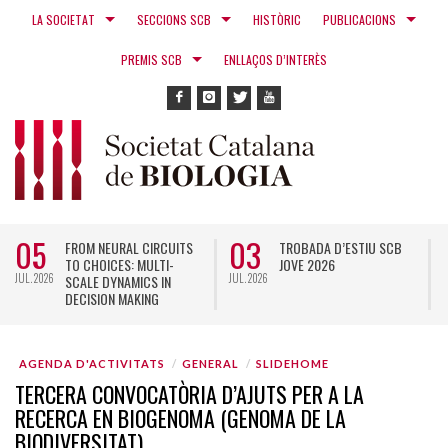
LA SOCIETAT
SECCIONS SCB
HISTÒRIC
PUBLICACIONS
PREMIS SCB
ENLLAÇOS D’INTERÈS
05
03
FROM NEURAL CIRCUITS
TROBADA D’ESTIU SCB
TO CHOICES: MULTI-
JOVE 2026
JUL. 2026
JUL. 2026
N
SCALE DYNAMICS IN
DECISION MAKING
AGENDA D'ACTIVITATS
GENERAL
SLIDEHOME
TERCERA CONVOCATÒRIA D’AJUTS PER A LA
RECERCA EN BIOGENOMA (GENOMA DE LA
BIODIVERSITAT)