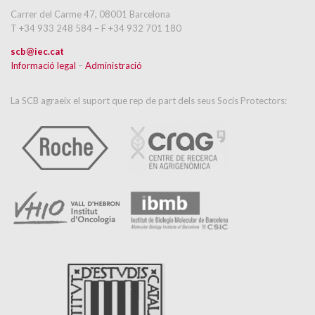
Carrer del Carme 47, 08001 Barcelona
T +34 933 248 584 – F +34 932 701 180
scb@iec.cat
Informació legal
–
Administració
La SCB agraeix el suport que rep de part dels seus Socis Protectors: