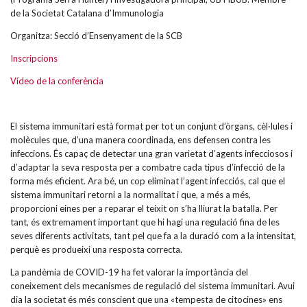
de la Societat Catalana d’Immunologia
Organitza: Secció d’Ensenyament de la SCB
Inscripcions
Vídeo de la conferència
El sistema immunitari està format per tot un conjunt d’òrgans, cèl·lules i
molècules que, d’una manera coordinada, ens defensen contra les
infeccions. És capaç de detectar una gran varietat d’agents infecciosos i
d’adaptar la seva resposta per a combatre cada tipus d’infecció de la
forma més eficient. Ara bé, un cop eliminat l’agent infecciós, cal que el
sistema immunitari retorni a la normalitat i que, a més a més,
proporcioni eines per a reparar el teixit on s’ha lliurat la batalla. Per
tant, és extremament important que hi hagi una regulació fina de les
seves diferents activitats, tant pel que fa a la duració com a la intensitat,
perquè es produeixi una resposta correcta.
La pandèmia de COVID-19 ha fet valorar la importància del
coneixement dels mecanismes de regulació del sistema immunitari. Avui
dia la societat és més conscient que una «tempesta de citocines» ens