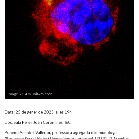
ImageJ=1.47v unit=micron
Data: 25 de gener de 2023, a les 19h
Lloc: Sala Pere i Joan Coromines, IEC
Ponent: Annabel Valledor, professora agregada d’immunologia
(Programa Serra Húnter) i investigadora principal, UB i IBUB. Membre