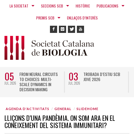
LA SOCIETAT
SECCIONS SCB
HISTÒRIC
PUBLICACIONS
PREMIS SCB
ENLLAÇOS D’INTERÈS
05
03
FROM NEURAL CIRCUITS
TROBADA D’ESTIU SCB
TO CHOICES: MULTI-
JOVE 2026
JUL. 2026
JUL. 2026
N
SCALE DYNAMICS IN
DECISION MAKING
AGENDA D'ACTIVITATS
GENERAL
SLIDEHOME
LLIÇONS D’UNA PANDÈMIA. ON SOM ARA EN EL
CONEIXEMENT DEL SISTEMA IMMUNITARI?