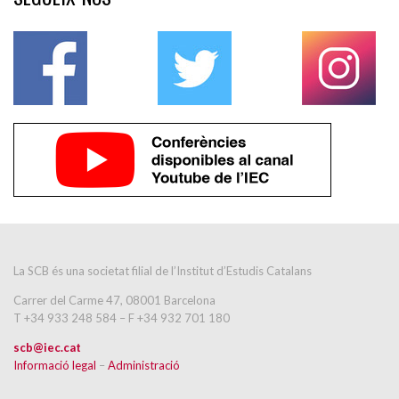
La SCB és una societat filial de l’Institut d’Estudis Catalans
Carrer del Carme 47, 08001 Barcelona
T +34 933 248 584 – F +34 932 701 180
scb@iec.cat
Informació legal
–
Administració