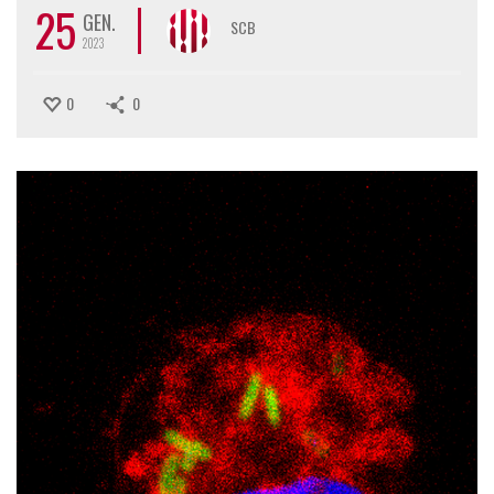
25
GEN.
SCB
2023
0
0