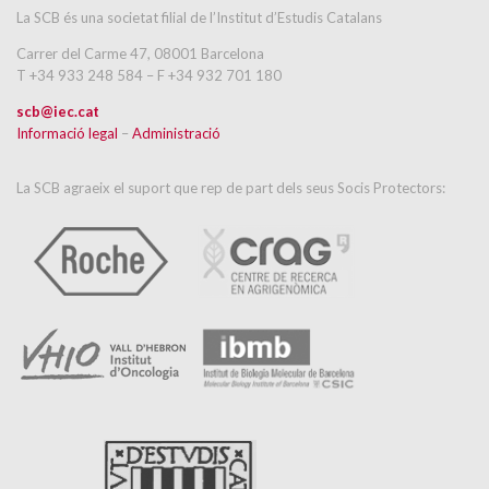
La SCB és una societat filial de l’Institut d’Estudis Catalans
Carrer del Carme 47, 08001 Barcelona
T +34 933 248 584 – F +34 932 701 180
scb@iec.cat
Informació legal
–
Administració
La SCB agraeix el suport que rep de part dels seus Socis Protectors: