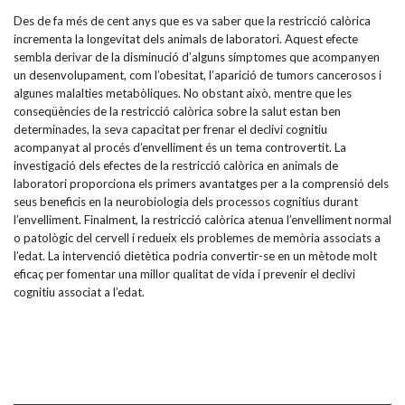
Des de fa més de cent anys que es va saber que la restricció calòrica
incrementa la longevitat dels animals de laboratori. Aquest efecte
sembla derivar de la disminució d’alguns símptomes que acompanyen
un desenvolupament, com l’obesitat, l’aparició de tumors cancerosos i
algunes malalties metabòliques. No obstant això, mentre que les
conseqüències de la restricció calòrica sobre la salut estan ben
determinades, la seva capacitat per frenar el declivi cognitiu
acompanyat al procés d’envelliment és un tema controvertit. La
investigació dels efectes de la restricció calòrica en animals de
laboratori proporciona els primers avantatges per a la comprensió dels
seus beneficis en la neurobiologia dels processos cognitius durant
l’envelliment. Finalment, la restricció calòrica atenua l’envelliment normal
o patològic del cervell i redueix els problemes de memòria associats a
l’edat. La intervenció dietètica podria convertir-se en un mètode molt
eficaç per fomentar una millor qualitat de vida i prevenir el declivi
cognitiu associat a l’edat.