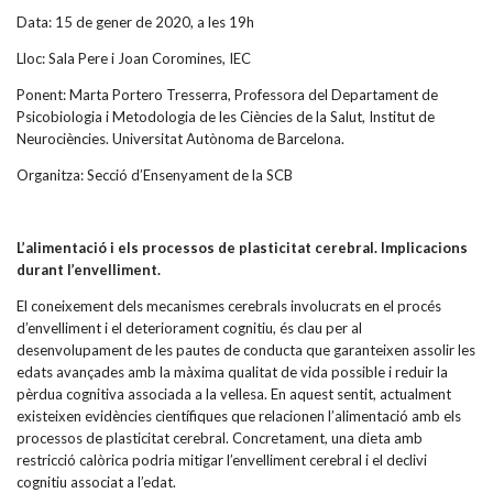
Data: 15 de gener de 2020, a les 19h
Lloc: Sala Pere i Joan Coromines, IEC
Ponent: Marta Portero Tresserra, Professora del Departament de
Psicobiologia i Metodologia de les Ciències de la Salut, Institut de
Neurociències. Universitat Autònoma de Barcelona.
Organitza: Secció d’Ensenyament de la SCB
L’alimentació i els processos de plasticitat cerebral. Implicacions
durant l’envelliment.
El coneixement dels mecanismes cerebrals involucrats en el procés
d’envelliment i el deteriorament cognitiu, és clau per al
desenvolupament de les pautes de conducta que garanteixen assolir les
edats avançades amb la màxima qualitat de vida possible i reduir la
pèrdua cognitiva associada a la vellesa. En aquest sentit, actualment
existeixen evidències científiques que relacionen l’alimentació amb els
processos de plasticitat cerebral. Concretament, una dieta amb
restricció calòrica podria mitigar l’envelliment cerebral i el declivi
cognitiu associat a l’edat.