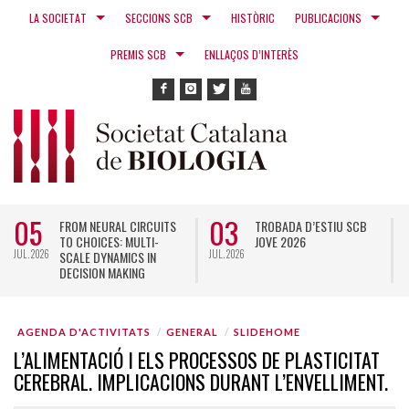
LA SOCIETAT
SECCIONS SCB
HISTÒRIC
PUBLICACIONS
PREMIS SCB
ENLLAÇOS D’INTERÈS
05
03
FROM NEURAL CIRCUITS
TROBADA D’ESTIU SCB
TO CHOICES: MULTI-
JOVE 2026
JUL. 2026
JUL. 2026
N
SCALE DYNAMICS IN
DECISION MAKING
AGENDA D'ACTIVITATS
GENERAL
SLIDEHOME
L’ALIMENTACIÓ I ELS PROCESSOS DE PLASTICITAT
CEREBRAL. IMPLICACIONS DURANT L’ENVELLIMENT.