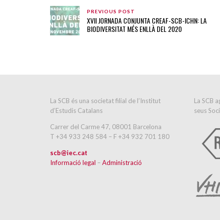
PREVIOUS POST
XVII JORNADA CONJUNTA CREAF-SCB-ICHN: LA
BIODIVERSITAT MÉS ENLLÀ DEL 2020
La SCB és una societat filial de l’Institut
La SCB ag
d’Estudis Catalans
seus Soci
Carrer del Carme 47, 08001 Barcelona
T +34 933 248 584 – F +34 932 701 180
scb@iec.cat
Informació legal
–
Administració