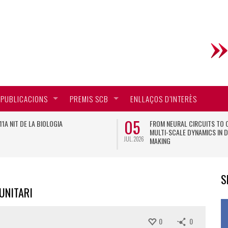
PUBLICACIONS
PREMIS SCB
ENLLAÇOS D’INTERÈS
05
11A NIT DE LA BIOLOGIA
FROM NEURAL CIRCUITS TO 
MULTI-SCALE DYNAMICS IN D
JUL. 2026
MAKING
S
MUNITARI
0
0