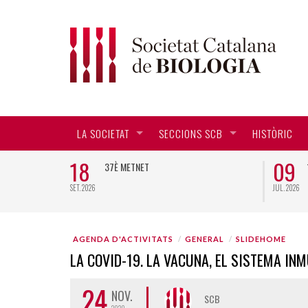
LA SOCIETAT
SECCIONS SCB
HISTÒRIC
18
09
CTORAL EN
37È METNET
SET. 2026
JUL. 2026
AGENDA D'ACTIVITATS
GENERAL
SLIDEHOME
LA COVID-19. LA VACUNA, EL SISTEMA IN
24
NOV.
SCB