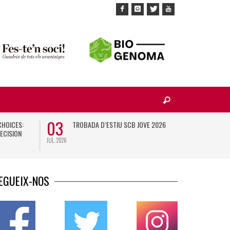
03
10
CHOICES:
TROBADA D’ESTIU SCB JOVE 2026
X
ECISION
JUL. 2026
NOV. 2026
EGUEIX-NOS