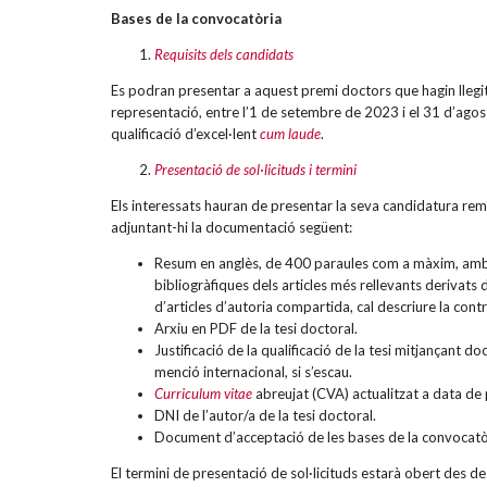
Bases de la convocatòria
Requisits dels candidats
Es podran presentar a aquest premi doctors que hagin llegit i 
representació, entre l’1 de setembre de 2023 i el 31 d’agost
qualificació d’excel·lent
cum laude
.
Presentació de sol·licituds i termini
Els interessats hauran de presentar la seva candidatura reme
adjuntant-hi la documentació següent:
Resum en anglès, de 400 paraules com a màxim, amb les
bibliogràfiques dels articles més rellevants derivats de
d’articles d’autoria compartida, cal descriure la cont
Arxiu en PDF de la tesi doctoral.
Justificació de la qualificació de la tesi mitjançant doc
menció internacional, si s’escau.
Curriculum vitae
abreujat (CVA) actualitzat a data de p
DNI de l’autor/a de la tesi doctoral.
Document d’acceptació de les bases de la convocatò
El termini de presentació de sol·licituds estarà obert des d