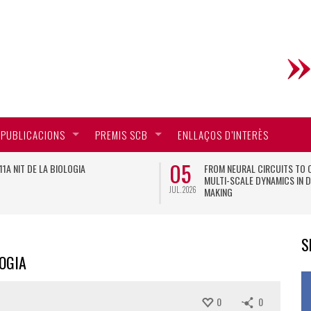
PUBLICACIONS
PREMIS SCB
ENLLAÇOS D’INTERÈS
05
11A NIT DE LA BIOLOGIA
FROM NEURAL CIRCUITS TO 
MULTI-SCALE DYNAMICS IN D
JUL. 2026
MAKING
S
LOGIA
0
0