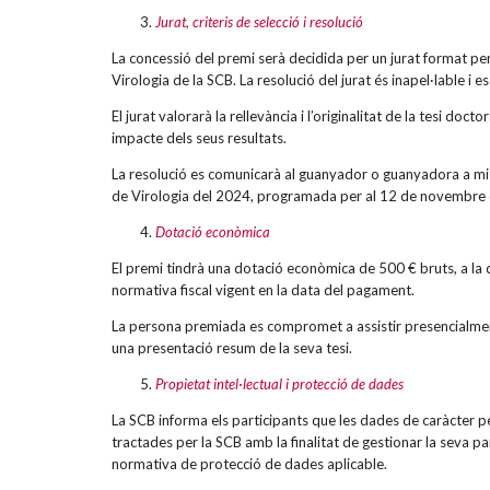
Jurat, criteris de selecció i resolució
La concessió del premi serà decidida per un jurat format pe
Virologia de la SCB. La resolució del jurat és inapel·lable i 
El jurat valorarà la rellevància i l’originalitat de la tesi doct
impacte dels seus resultats.
La resolució es comunicarà al guanyador o guanyadora a mitj
de Virologia del 2024, programada per al 12 de novembre
Dotació econòmica
El premi tindrà una dotació econòmica de 500 € bruts, a la q
normativa fiscal vigent en la data del pagament.
La persona premiada es compromet a assistir presencialment a
una presentació resum de la seva tesi.
Propietat intel·lectual i protecció de dades
La SCB informa els participants que les dades de caràcter per
tractades per la SCB amb la finalitat de gestionar la seva p
normativa de protecció de dades aplicable.