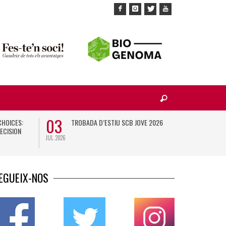
03
10
CHOICES:
TROBADA D’ESTIU SCB JOVE 2026
X
ECISION
JUL. 2026
NOV. 2026
EGUEIX-NOS