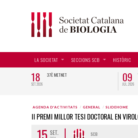
LA SOCIETAT
SECCIONS SCB
HISTÒRIC
18
09
CTORAL EN
37È METNET
SET. 2026
JUL. 2026
AGENDA D'ACTIVITATS
GENERAL
SLIDEHOME
II PREMI MILLOR TESI DOCTORAL EN VIRO
15
SET.
SCB