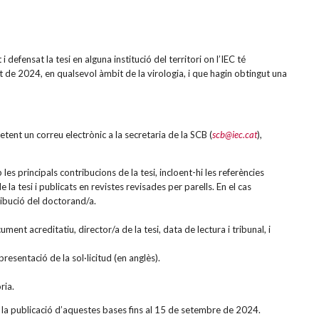
defensat la tesi en alguna institució del territori on l’IEC té
 de 2024, en qualsevol àmbit de la virologia, i que hagin obtingut una
tent un correu electrònic a la secretaria de la SCB (
scb@iec.cat
),
 principals contribucions de la tesi, incloent-hi les referències
 la tesi i publicats en revistes revisades per parells. En el cas
ribució del doctorand/a.
ument acreditatiu, director/a de la tesi, data de lectura i tribunal, i
resentació de la sol·licitud (en anglès).
ria.
e la publicació d’aquestes bases fins al 15 de setembre de 2024.