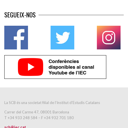
SEGUEIX-NOS
La SCB és una societat filial de l’Institut d’Estudis Catalans
Carrer del Carme 47, 08001 Barcelona
T +34 933 248 584 – F +34 932 701 180
scb@iec.cat