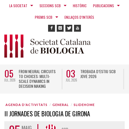
LA SOCIETAT
SECCIONS SCB
HISTÒRIC
PUBLICACIONS
PREMIS SCB
ENLLAÇOS D’INTERÈS
05
03
FROM NEURAL CIRCUITS
TROBADA D’ESTIU SCB
TO CHOICES: MULTI-
JOVE 2026
JUL. 2026
JUL. 2026
N
SCALE DYNAMICS IN
DECISION MAKING
AGENDA D'ACTIVITATS
GENERAL
SLIDEHOME
II JORNADES DE BIOLOGIA DE GIRONA
MAIG