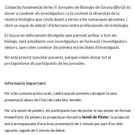
L’objectiu fonamental de les II Jornades de Biologia de Girona (BioGi) és
donar a conèixer als investigadors i a la societat la diversitat de la
recerca biològica que s’està duent a terme a les comarques gironines, i
obrir un espai de debat i d’intercanvi entre professionals de la biologia.
Es busca un enfocament divulgatiu que permeti arribar a tots els
biòlegs, tant estudiants com investigadors en formació i investigadors
sèniors, que volen conèixer de primera mà les línies d’investigació.
No està previst convidar ponents, perquè volem donar tot el
protagonisme als participants de les jornades.
Informació important:
Per a les comunicacions orals, caldrà que els ponents carreguin la seva
presentació abans de l’inici de cada bloc temàtic.
Per a la sessió de pòsters, els participants han de portar el seu pòster en format
PowerPoint. Els pòsters es projectaran durant la
Sessió de Pòster
; la projecció
anirà acompanyada d’una breu presentació de 5 minuts per part d’un dels
signants, seguits de 5 minuts de debat.