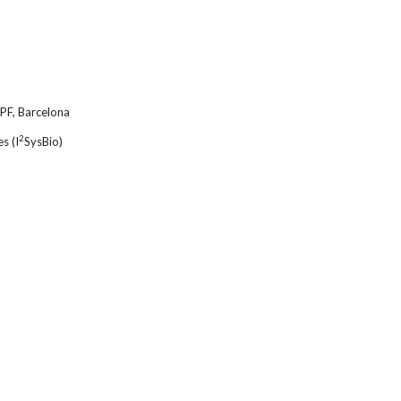
UPF, Barcelona
2
s (I
SysBio)