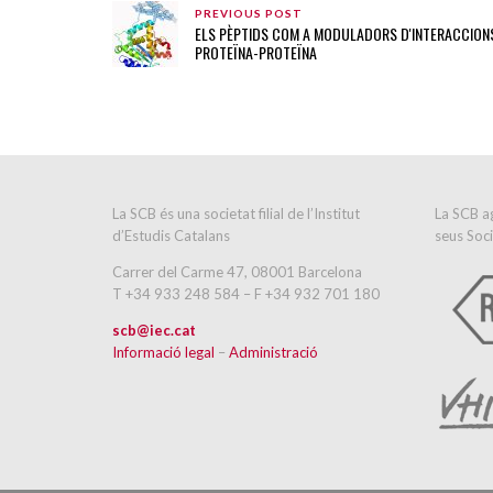
PREVIOUS POST
ELS PÈPTIDS COM A MODULADORS D'INTERACCION
PROTEÏNA-PROTEÏNA
La SCB és una societat filial de l’Institut
La SCB ag
d’Estudis Catalans
seus Soci
Carrer del Carme 47, 08001 Barcelona
T +34 933 248 584 – F +34 932 701 180
scb@iec.cat
Informació legal
–
Administració