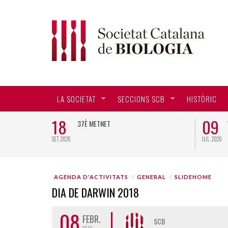
LA SOCIETAT
SECCIONS SCB
HISTÒRIC
18
09
CTORAL EN
37È METNET
SET. 2026
JUL. 2026
AGENDA D'ACTIVITATS
GENERAL
SLIDEHOME
DIA DE DARWIN 2018
08
FEBR.
SCB