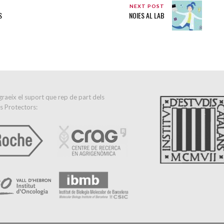
NEXT POST
S
NOIES AL LAB
raeix el suport que rep de part dels
s Protectors: