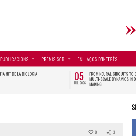
PUBLICACIONS
PREMIS SCB
ENLLAÇOS D’INTERÈS
05
11A NIT DE LA BIOLOGIA
FROM NEURAL CIRCUITS TO 
MULTI-SCALE DYNAMICS IN D
JUL. 2026
MAKING
S
0
3