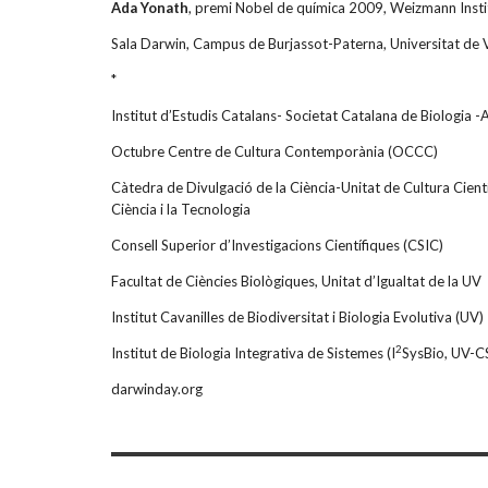
Ada Yonath
, premi Nobel de química 2009, Weizmann Insti
Sala Darwin, Campus de Burjassot-Paterna, Universitat de 
*
Institut d’Estudis Catalans- Societat Catalana de Biologia -A
Octubre Centre de Cultura Contemporània (OCCC)
Càtedra de Divulgació de la Ciència-Unitat de Cultura Cientí
Ciència i la Tecnologia
Consell Superior d’Investigacions Científiques (CSIC)
Facultat de Ciències Biològiques, Unitat d’Igualtat de la UV
Institut Cavanilles de Biodiversitat i Biologia Evolutiva (UV)
2
Institut de Biologia Integrativa de Sistemes (I
SysBio, UV-C
darwinday.org