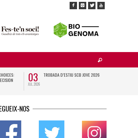
03
10
CHOICES:
TROBADA D’ESTIU SCB JOVE 2026
X
ECISION
JUL. 2026
NOV. 2026
EGUEIX-NOS