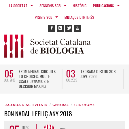
LA SOCIETAT
SECCIONS SCB
HISTÒRIC
PUBLICACIONS
PREMIS SCB
ENLLAÇOS D’INTERÈS
05
03
FROM NEURAL CIRCUITS
TROBADA D’ESTIU SCB
TO CHOICES: MULTI-
JOVE 2026
JUL. 2026
JUL. 2026
N
SCALE DYNAMICS IN
DECISION MAKING
AGENDA D'ACTIVITATS
GENERAL
SLIDEHOME
BON NADAL I FELIÇ ANY 2018
DES.