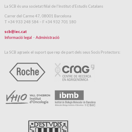
La SCB és una societat filial de l’Institut d’Estudis Catalans
Carrer del Carme 47, 08001 Barcelona
T +34 933 248 584 – F +34 932 701 180
scb@iec.cat
Informació legal
–
Administració
La SCB agraeix el suport que rep de part dels seus Socis Protectors: