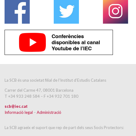
La SCB és una societat filial de l’Institut d’Estudis Catalans
Carrer del Carme 47, 08001 Barcelona
T +34 933 248 584 – F +34 932 701 180
scb@iec.cat
Informació legal
–
Administració
La SCB agraeix el suport que rep de part dels seus Socis Protectors: