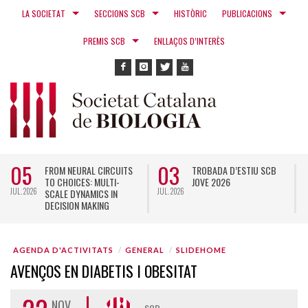
LA SOCIETAT
SECCIONS SCB
HISTÒRIC
PUBLICACIONS
PREMIS SCB
ENLLAÇOS D’INTERÈS
05
03
FROM NEURAL CIRCUITS
TROBADA D’ESTIU SCB
TO CHOICES: MULTI-
JOVE 2026
JUL. 2026
JUL. 2026
N
SCALE DYNAMICS IN
DECISION MAKING
AGENDA D'ACTIVITATS
GENERAL
SLIDEHOME
AVENÇOS EN DIABETIS I OBESITAT
NOV.