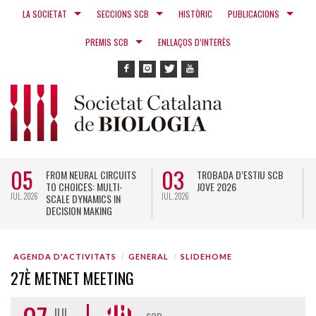
LA SOCIETAT
SECCIONS SCB
HISTÒRIC
PUBLICACIONS
PREMIS SCB
ENLLAÇOS D’INTERÈS
05
03
FROM NEURAL CIRCUITS
TROBADA D’ESTIU SCB
TO CHOICES: MULTI-
JOVE 2026
JUL. 2026
JUL. 2026
N
SCALE DYNAMICS IN
DECISION MAKING
AGENDA D'ACTIVITATS
GENERAL
SLIDEHOME
27È METNET MEETING
JUL.