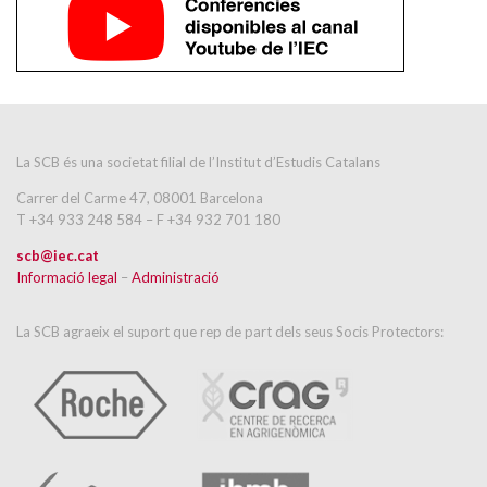
La SCB és una societat filial de l’Institut d’Estudis Catalans
Carrer del Carme 47, 08001 Barcelona
T +34 933 248 584 – F +34 932 701 180
scb@iec.cat
Informació legal
–
Administració
La SCB agraeix el suport que rep de part dels seus Socis Protectors: