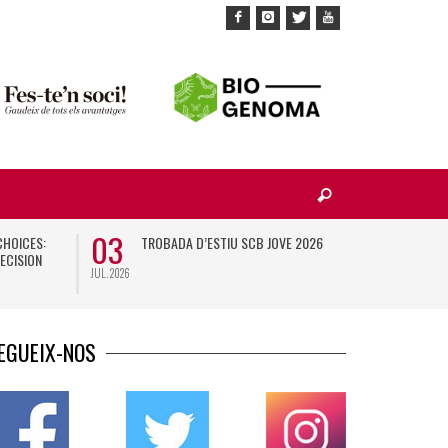
03
10
CHOICES:
TROBADA D’ESTIU SCB JOVE 2026
X
ECISION
JUL. 2026
NOV. 2026
EGUEIX-NOS