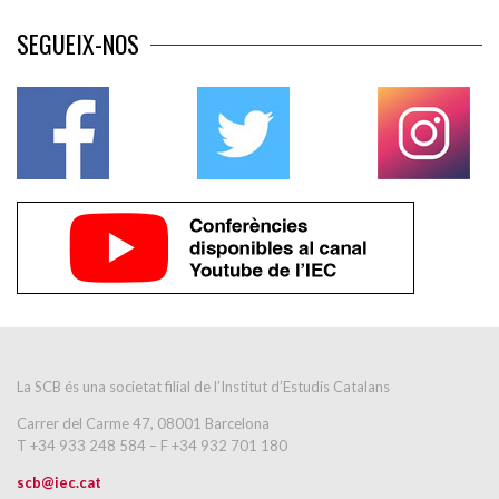
SEGUEIX-NOS
La SCB és una societat filial de l’Institut d’Estudis Catalans
Carrer del Carme 47, 08001 Barcelona
T +34 933 248 584 – F +34 932 701 180
scb@iec.cat