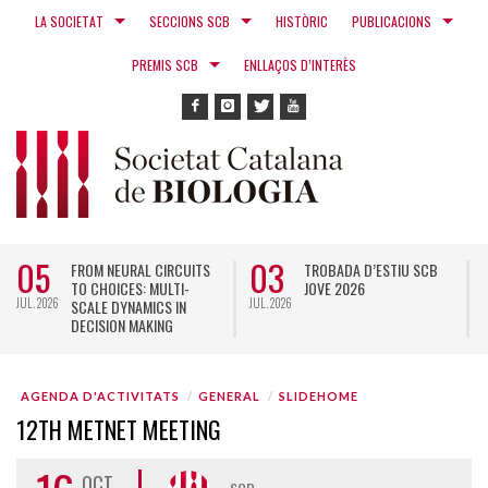
LA SOCIETAT
SECCIONS SCB
HISTÒRIC
PUBLICACIONS
PREMIS SCB
ENLLAÇOS D’INTERÈS
05
03
FROM NEURAL CIRCUITS
TROBADA D’ESTIU SCB
TO CHOICES: MULTI-
JOVE 2026
JUL. 2026
JUL. 2026
N
SCALE DYNAMICS IN
DECISION MAKING
AGENDA D'ACTIVITATS
GENERAL
SLIDEHOME
12TH METNET MEETING
OCT.